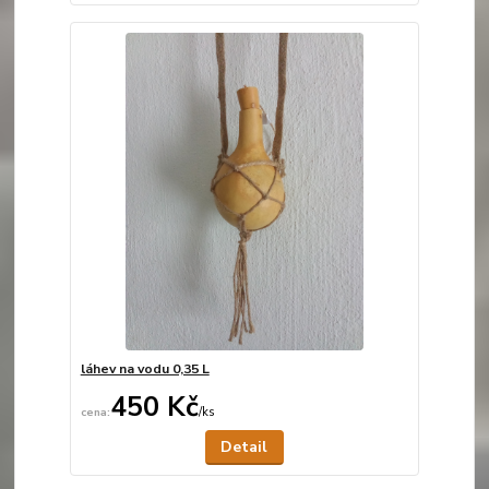
láhev na vodu 0,35 L
450 Kč
/
ks
Není skladem
Detail