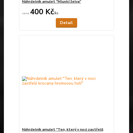
Náhrdelník amulet "Mluvící želva"
400 Kč
/
ks
Není skladem
Detail
Náhrdelník amulet "Ten, který v noci zastřelil