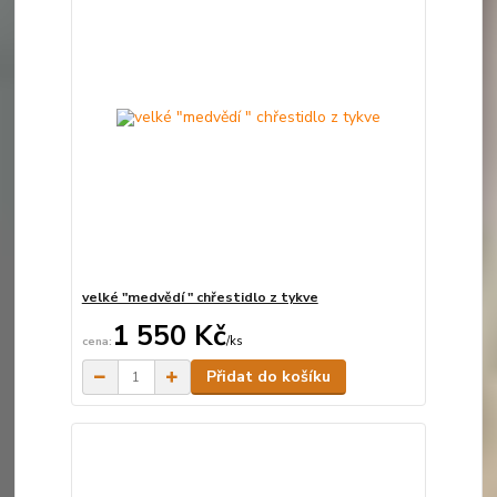
velké "medvědí " chřestidlo z tykve
1 550 Kč
/
ks
Skladem
Přidat do košíku