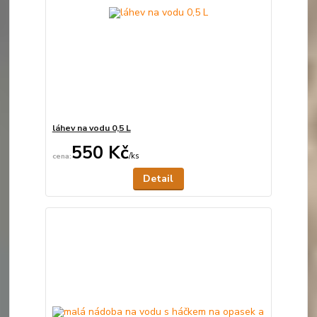
láhev na vodu 0,5 L
550 Kč
/
ks
Není skladem
Detail