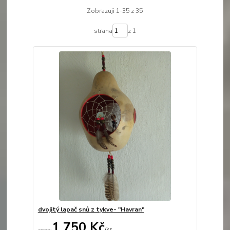
Zobrazuji 1-35 z 35
strana
z 1
dvojitý lapač snů z tykve- "Havran"
1 750 Kč
/
ks
Není skladem