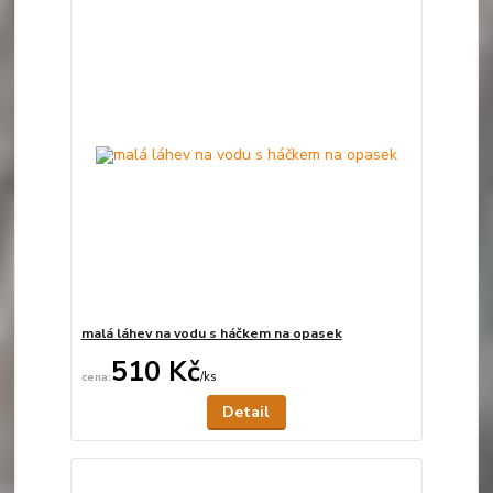
malá láhev na vodu s háčkem na opasek
510 Kč
/
ks
Není skladem
Detail