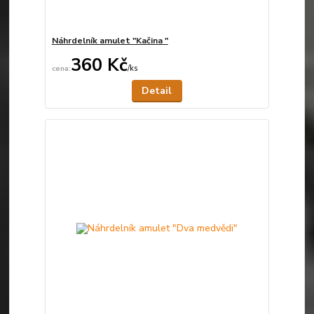
Náhrdelník amulet "Kačina "
360 Kč
/
ks
Není skladem
Detail