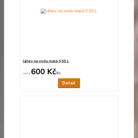
láhev na vodu malá 0,55 L
600 Kč
/
ks
Není skladem
Detail