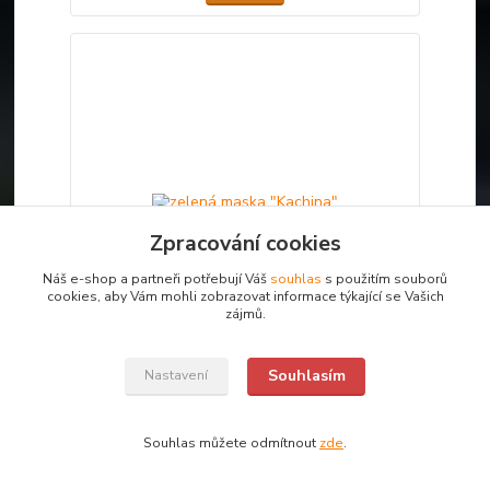
Zpracování cookies
Náš e-shop a partneři potřebují Váš
souhlas
s použitím souborů
cookies, aby Vám mohli zobrazovat informace týkající se Vašich
zájmů.
Souhlasím
Nastavení
zelená maska "Kachina"
750 Kč
/
ks
Není skladem
Souhlas můžete odmítnout
zde
.
Detail