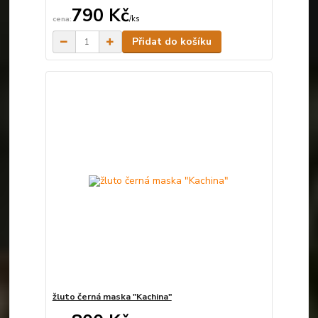
790 Kč
/
ks
Skladem
Přidat do košíku
žluto černá maska "Kachina"