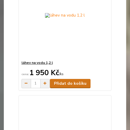
láhev na vodu 1,2 l
1 950 Kč
/
ks
Skladem
Přidat do košíku