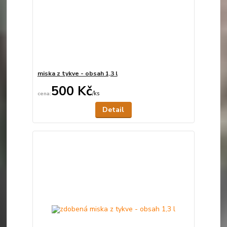
miska z tykve - obsah 1,3 l
500 Kč
/
ks
Není skladem
Detail