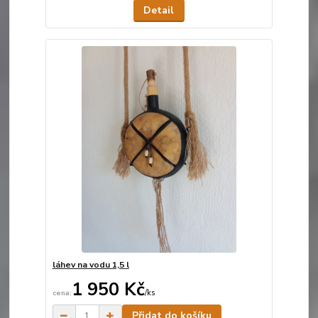
Detail
láhev na vodu 1,5 l
1 950 Kč
/
ks
Skladem
Přidat do košíku