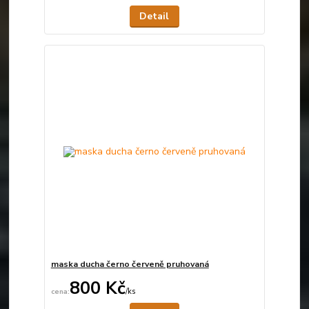
Detail
maska ducha černo červeně pruhovaná
800 Kč
/
ks
Není skladem