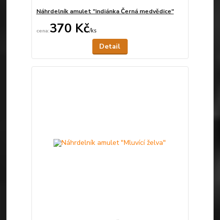
Náhrdelník amulet "indiánka Černá medvědice"
370 Kč
/
ks
Není skladem
Detail