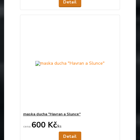
Detail
maska ducha "Havran a Slunce"
600 Kč
/
ks
Není skladem
Detail