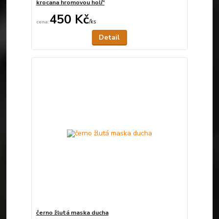
krocana hromovou holí"
450 Kč
/
ks
Není skladem
Detail
černo žlutá maska ducha