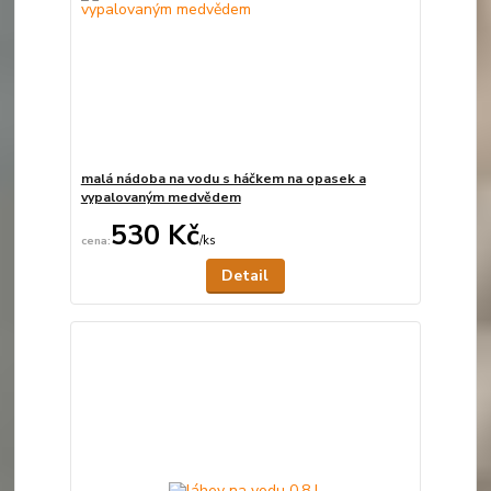
malá nádoba na vodu s háčkem na opasek a
vypalovaným medvědem
530 Kč
/
ks
Není skladem
Detail