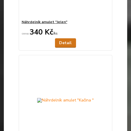
Náhrdelník amulet "Jelen"
340 Kč
/
ks
Není skladem
Detail