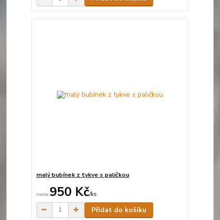
malý bubínek z tykve s paličkou
950 Kč
/
ks
Skladem
Přidat do košíku