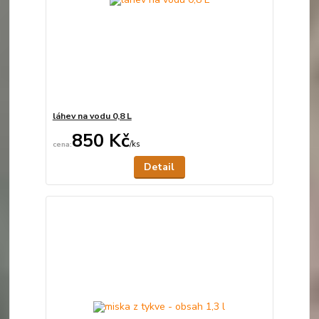
láhev na vodu 0,8 L
850 Kč
/
ks
Není skladem
Detail