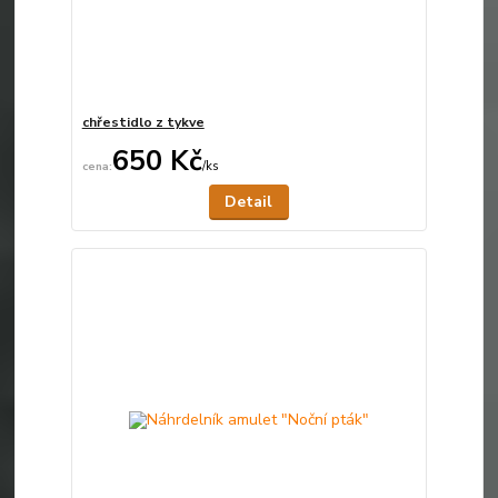
chřestidlo z tykve
650 Kč
/
ks
Není skladem
Detail