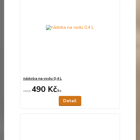
nádoba na vodu 0,4 L
490 Kč
/
ks
Není skladem
Detail