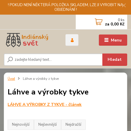
! POKUD NENÍ NĚKTERÁ POLOŽKA SKLADEM, LZE JI VYROBIT NA
OBJEDNÁNÍ !
0
ks
za
0,00 Kč
Menu
Hledat
Úvod
Láhve a výrobky z tykve
Láhve a výrobky tykve
LÁHVE A VÝROBKY Z TYKVE - článek
Nejnovější
Nejlevnější
Nejdražší