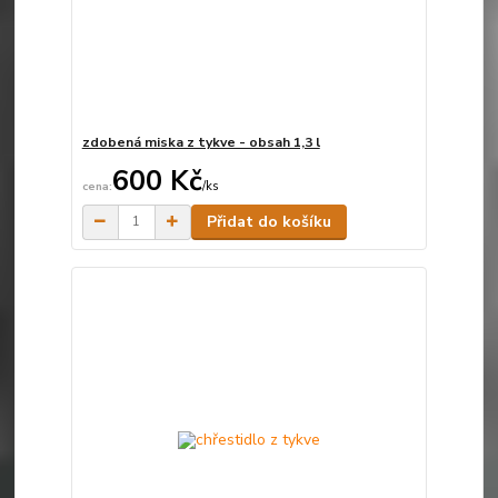
zdobená miska z tykve - obsah 1,3 l
600 Kč
/
ks
Skladem
Přidat do košíku