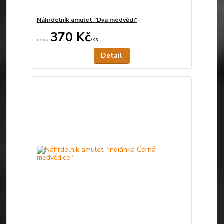
Náhrdelník amulet "Dva medvědi"
370 Kč
/
ks
Není skladem
Detail