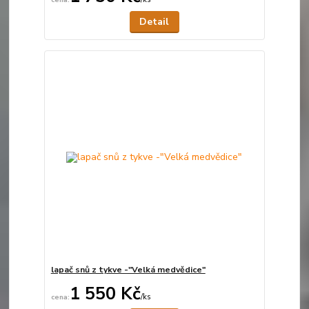
Detail
lapač snů z tykve -"Velká medvědice"
1 550 Kč
/
ks
Není skladem