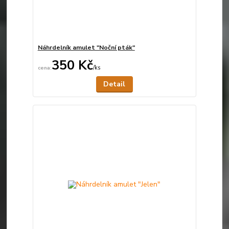
Náhrdelník amulet "Noční pták"
350 Kč
/
ks
Není skladem
Detail