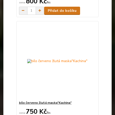
800 Kč
/
ks
Skladem
Přidat do košíku
bílo červeno žlutá maska"Kachina"
750 Kč
/
ks
Není skladem