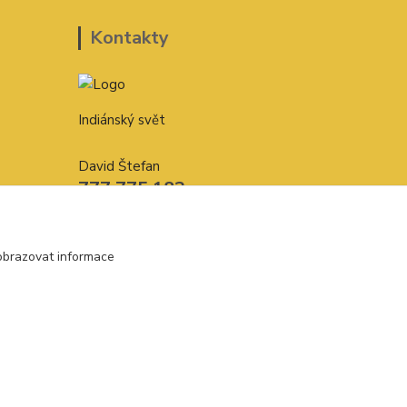
Kontakty
Indiánský svět
David Štefan
777 775 182
indianskysvet@email.cz
obrazovat informace
Vytvořeno na
Eshop-rychle.cz