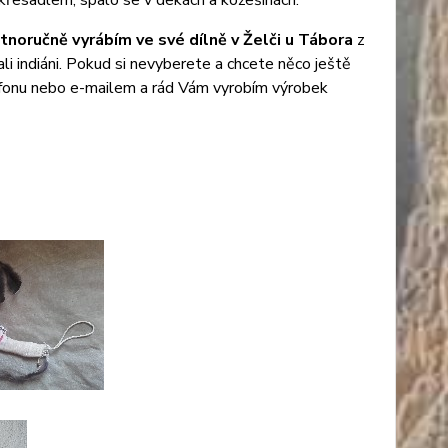
křesadlem, spalo se v dekách a kožešinách.
tnoručně vyrábím ve své dílně v Želči u Tábora
z
li indiáni. Pokud si nevyberete a chcete něco ještě
lefonu nebo e-mailem a rád Vám vyrobím výrobek