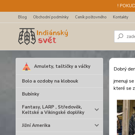
! POKU
Blog
Obchodní podmínky
Ceník poštovného
Kontakty
Amulety, taštičky a váčky
Dobrý den
jmenuji s
Bolo a ozdoby na klobouk
které se z
Bubínky
Fantasy, LARP , Středověk,
Keltské a Vikingské doplňky
Jižní Amerika