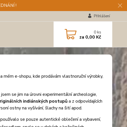
DNÁNÍ !
Přihlášení
0
ks
za
0,00 Kč
na mém e-shopu, kde prodávám vlastnoruční výrobky,
 jsem se jim na úrovni experimentální archeologie,
riginálních indiánských postupů
a z odpovídajících
ní ostny na vyšívání, šlachy na šití apod.
a používalo se pouze autentické oblečení a vybavení,