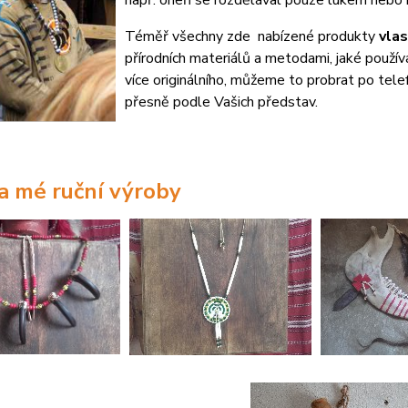
např. oheň se rozdělával pouze lukem nebo 
Téměř všechny zde nabízené produkty
vlas
přírodních materiálů a metodami, jaké používa
více originálního, můžeme to probrat po te
přesně podle Vašich představ.
a mé ruční vý
roby