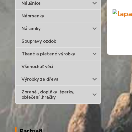
Náušnice
Náprsenky
Náramky
Soupravy ozdob
Tkané a pletené výrobky
Všehochuť věcí
Výrobky ze dřeva
Zbraně , doplňky ,šperky,
oblečení ,hračky
Partneři