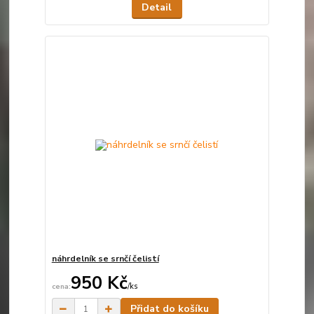
Detail
náhrdelník se srnčí čelistí
950 Kč
/
ks
Skladem
Přidat do košíku