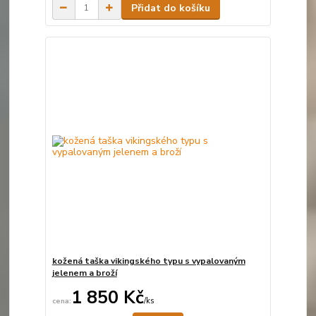
Přidat do košíku
kožená taška vikingského typu s vypalovaným
jelenem a broží
1 850 Kč
/
ks
Není skladem