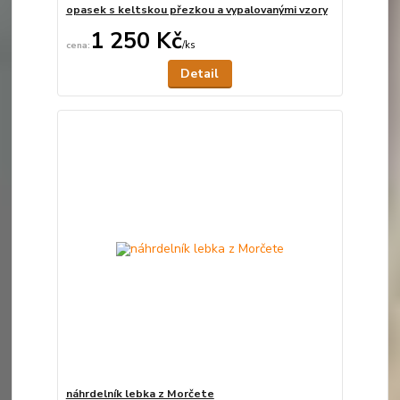
opasek s keltskou přezkou a vypalovanými vzory
1 250 Kč
/
ks
Není skladem
Detail
náhrdelník lebka z Morčete