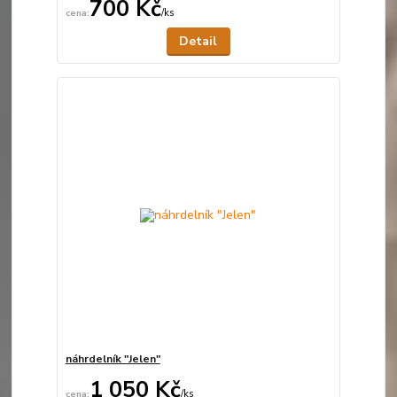
700 Kč
/
ks
Není skladem
Detail
náhrdelník "Jelen"
1 050 Kč
/
ks
Není skladem