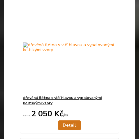
dřevěná flétna s vlčí hlavou a vypalovanými
keltskými vzory
2 050 Kč
/
ks
Není skladem
Detail