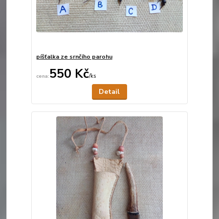
píšťalka ze srnčího parohu
550 Kč
/
ks
Není skladem
Detail