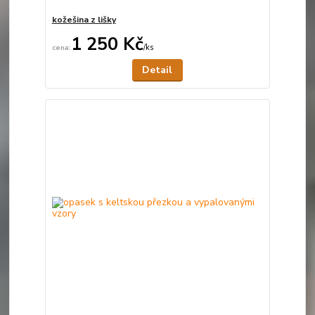
kožešina z lišky
1 250 Kč
/
ks
Není skladem
Detail