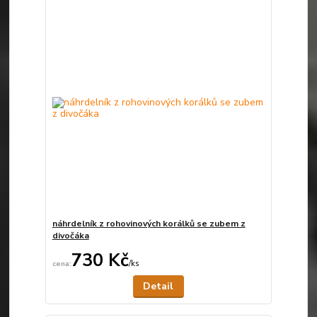
náhrdelník z rohovinových korálků se zubem z
divočáka
730 Kč
/
ks
Není skladem
Detail