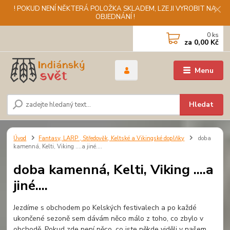
! POKUD NENÍ NĚKTERÁ POLOŽKA SKLADEM, LZE JI VYROBIT NA
OBJEDNÁNÍ !
0
ks
za
0,00 Kč
Menu
Hledat
Úvod
Fantasy, LARP , Středověk, Keltské a Vikingské doplňky
doba
kamenná, Kelti, Viking ....a jiné....
doba kamenná, Kelti, Viking ....a
jiné....
Jezdíme s obchodem po Kelských festivalech a po každé
ukončené sezoně sem dávám něco málo z toho, co zbylo v
obchodě. Pokud zde není něco, co jste někde viděli v našem