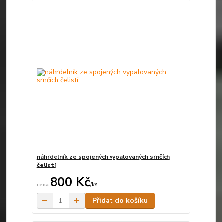
náhrdelník ze spojených vypalovaných srnčích
čelistí
800 Kč
/
ks
Skladem
Přidat do košíku