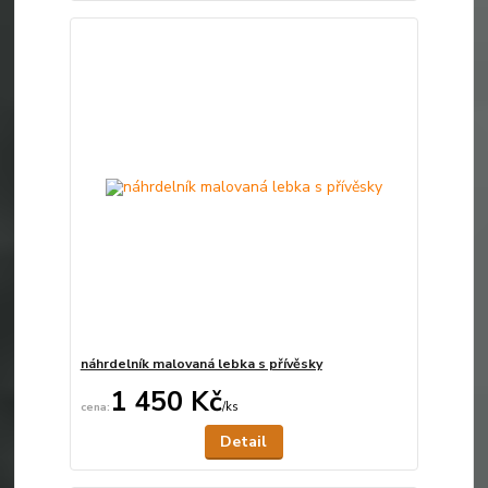
náhrdelník malovaná lebka s přívěsky
1 450 Kč
/
ks
Není skladem
Detail