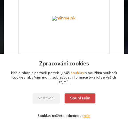
Zpracování cookies
náhrdelník
1 250 Kč
Náš e-shop a partneři potřebují Váš
souhlas
s použitím souborů
/
ks
Není skladem
cookies, aby Vám mohli zobrazovat informace týkající se Vašich
zájmů.
Detail
Souhlasím
Nastavení
Souhlas můžete odmítnout
zde
.