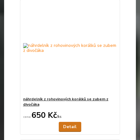
náhrdelník z rohovinových korálků se zubem z
divočáka
650 Kč
/
ks
Není skladem
Detail