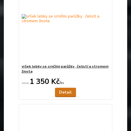
vršek lebky se srnčími parůžky , čelistí a stromem
života
1 350 Kč
/
ks
Není skladem
Detail