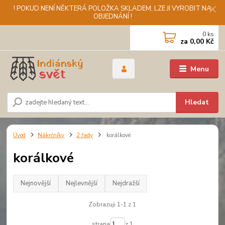
! POKUD NENÍ NĚKTERÁ POLOŽKA SKLADEM, LZE JI VYROBIT NA
OBJEDNÁNÍ !
0
ks
za
0,00 Kč
Menu
Hledat
Úvod
Nákrčníky
2 řady
korálkové
korálkové
Nejnovější
Nejlevnější
Nejdražší
Zobrazuji 1-1 z 1
strana
z 1