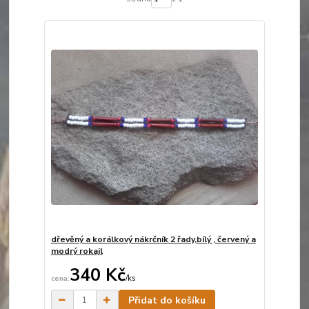
dřevěný a korálkový nákrčník 2 řady,bílý , červený a
modrý rokajl
340 Kč
/
ks
Skladem
Přidat do košíku