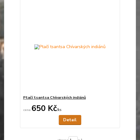
Ptačí tsantsa Chívarských indiánů
650 Kč
/
ks
Není skladem
Detail