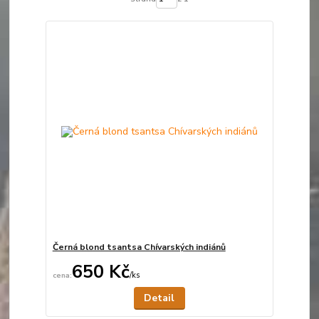
Černá blond tsantsa Chívarských indiánů
650 Kč
/
ks
Není skladem
Detail