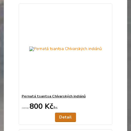
Pernatá tsantsa Chívarských indiánů
800 Kč
/
ks
Není skladem
Detail