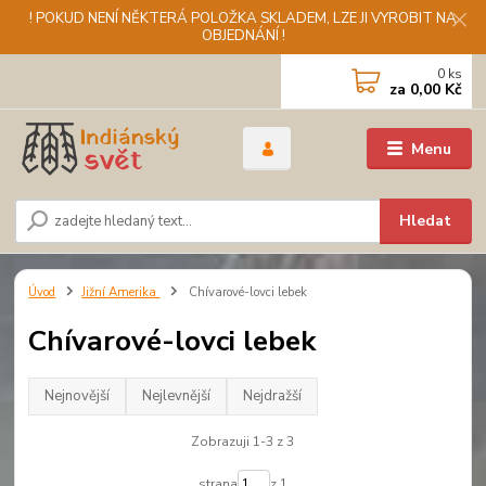
! POKUD NENÍ NĚKTERÁ POLOŽKA SKLADEM, LZE JI VYROBIT NA
OBJEDNÁNÍ !
0
ks
za
0,00 Kč
Menu
Hledat
Úvod
Jižní Amerika
Chívarové-lovci lebek
Chívarové-lovci lebek
Nejnovější
Nejlevnější
Nejdražší
Zobrazuji 1-3 z 3
strana
z 1