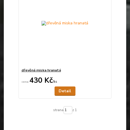
dřevěná miska hranatá
430 Kč
/
ks
Není skladem
Detail
strana
z 1