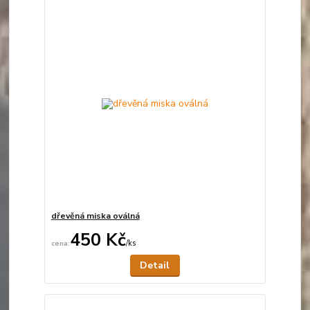
dřevěná miska oválná
450 Kč
/
ks
Není skladem
Detail