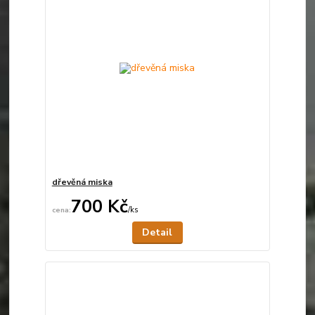
dřevěná miska
700 Kč
/
ks
Není skladem
Detail