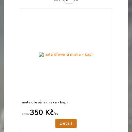
malá dřevěná miska - kapr
350 Kč
/
ks
Není skladem
Detail