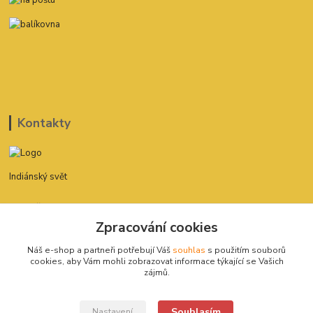
Kontakty
Indiánský svět
David Štefan
777 775 182
Zpracování cookies
Náš e-shop a partneři potřebují Váš
souhlas
s použitím souborů
indianskysvet@email.cz
cookies, aby Vám mohli zobrazovat informace týkající se Vašich
zájmů.
Souhlasím
Nastavení