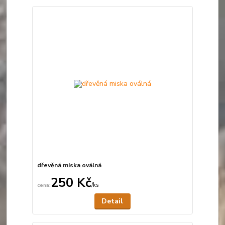
dřevěná miska oválná
250 Kč
/
ks
Není skladem
Detail