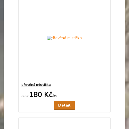
dřevěná mistička
180 Kč
/
ks
Není skladem
Detail