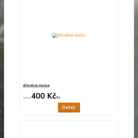
dřevěná miska
400 Kč
/
ks
Není skladem
Detail