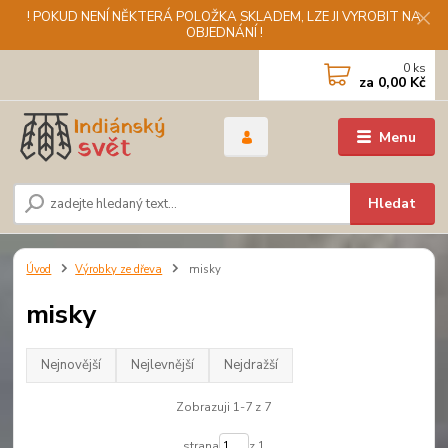
! POKUD NENÍ NĚKTERÁ POLOŽKA SKLADEM, LZE JI VYROBIT NA
OBJEDNÁNÍ !
0
ks
za
0,00 Kč
Menu
Hledat
Úvod
Výrobky ze dřeva
misky
misky
Nejnovější
Nejlevnější
Nejdražší
Zobrazuji 1-7 z 7
strana
z 1