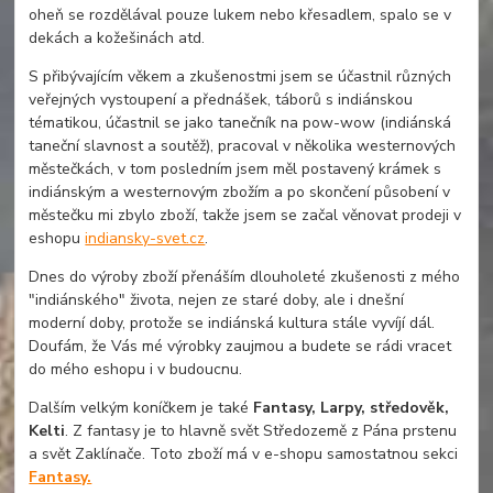
oheň se rozdělával pouze lukem nebo křesadlem, spalo se v
dekách a kožešinách atd.
S přibývajícím věkem a zkušenostmi jsem se účastnil různých
veřejných vystoupení a přednášek, táborů s indiánskou
tématikou, účastnil se jako tanečník na pow-wow (indiánská
taneční slavnost a soutěž), pracoval v několika westernových
městečkách, v tom posledním jsem měl postavený krámek s
indiánským a westernovým zbožím a po skončení působení v
městečku mi zbylo zboží, takže jsem se začal věnovat prodeji v
eshopu
indiansky-svet.cz
.
Dnes do výroby zboží přenáším dlouholeté zkušenosti z mého
"indiánského" života, nejen ze staré doby, ale i dnešní
moderní doby, protože se indiánská kultura stále vyvíjí dál.
Doufám, že Vás mé výrobky zaujmou a budete se rádi vracet
do mého eshopu i v budoucnu.
Dalším velkým koníčkem je také
Fantasy, Larpy, středověk,
Kelti
. Z fantasy je to hlavně svět Středozemě z Pána prstenu
a svět Zaklínače. Toto zboží má v e-shopu samostatnou sekci
Fantasy.