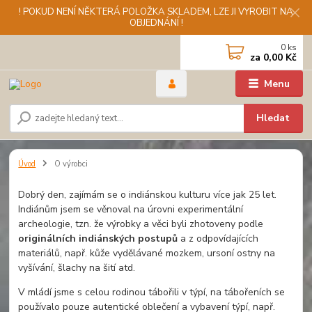
! POKUD NENÍ NĚKTERÁ POLOŽKA SKLADEM, LZE JI VYROBIT NA
OBJEDNÁNÍ !
0
ks
za
0,00 Kč
Menu
Hledat
Úvod
O výrobci
Dobrý den, zajímám se o indiánskou kulturu více jak 25 let.
Indiánům jsem se věnoval na úrovni experimentální
archeologie, tzn. že výrobky a věci byli zhotoveny podle
originálních indiánských postupů
a z odpovídajících
materiálů, např. kůže vydělávané mozkem, ursoní ostny na
vyšívání, šlachy na šití atd.
V mládí jsme s celou rodinou tábořili v týpí, na tábořeních se
používalo pouze autentické oblečení a vybavení týpí, např.