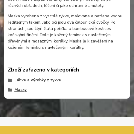
různých obřadech, léčení či jako ochranné amulety.
Maska vyrobena z vyschlé tykve, malována a natřena vodou
ředitelným lakem. Jako oči jsou dva čalounické cvočky. Po
stranách jsou čtyři žlutá peříčka a bambusové kostices
koňskými žíněmi. Dole je kožený řemínek s navlečenými
dřevěnými a mosaznými korálky. Maska je k zavěšení na
koženém řemínku s navlečenými korálky.
Zboží zařazeno v kategoriích
Láhve a výrobky z tykve
Masky