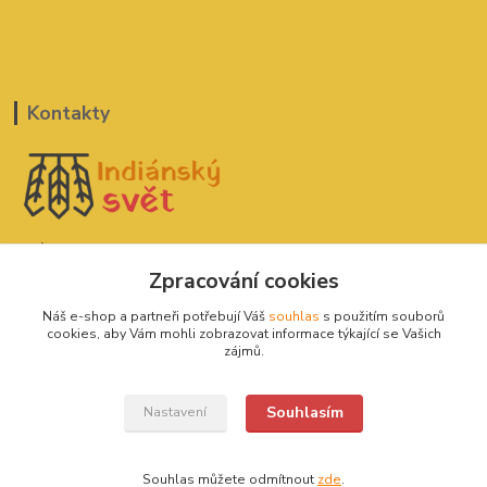
Kontakty
Indiánský svět
Zpracování cookies
David Štefan
Náš e-shop a partneři potřebují Váš
souhlas
s použitím souborů
777 775 182
cookies, aby Vám mohli zobrazovat informace týkající se Vašich
zájmů.
indianskysvet@email.cz
Souhlasím
Nastavení
Souhlas můžete odmítnout
zde
.