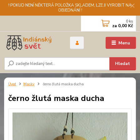
! POKUD NENÍ NĚKTERÁ POLOŽKA SKLADEM, LZE JI VYROBIT NA
OBJEDNÁNÍ !
0
ks
za
0,00 Kč
Menu
Hledat
Úvod
Masky
černo žlutá maska ducha
černo žlutá maska ducha