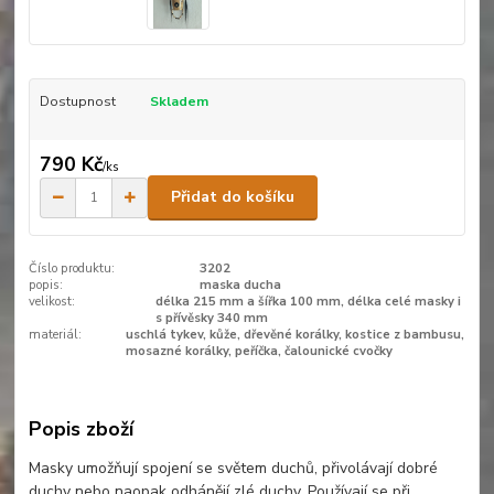
Dostupnost
Skladem
790 Kč
/
ks
Přidat do košíku
Číslo produktu:
3202
popis:
maska ducha
velikost:
délka 215 mm a šířka 100 mm, délka celé masky i
s přívěsky 340 mm
materiál:
uschlá tykev, kůže, dřevěné korálky, kostice z bambusu,
mosazné korálky, peříčka, čalounické cvočky
Popis zboží
Masky umožňují spojení se světem duchů, přivolávají dobré
duchy nebo naopak odhánějí zlé duchy. Používají se při