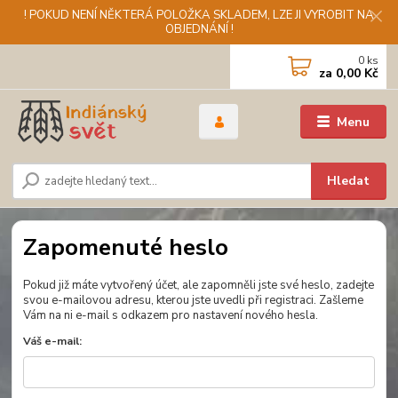
! POKUD NENÍ NĚKTERÁ POLOŽKA SKLADEM, LZE JI VYROBIT NA
OBJEDNÁNÍ !
0
ks
za
0,00 Kč
Menu
Hledat
Zapomenuté heslo
Pokud již máte vytvořený účet, ale zapomněli jste své heslo, zadejte
svou e-mailovou adresu, kterou jste uvedli při registraci. Zašleme
Vám na ni e-mail s odkazem pro nastavení nového hesla.
Váš e-mail: