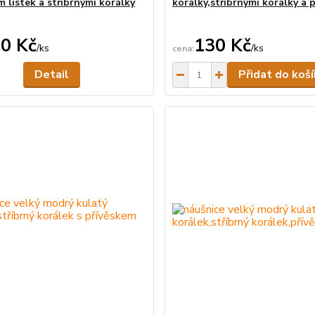
m lístek a stříbrnými korálky
korálky,stříbrnými korálky a 
0 Kč
130 Kč
/
ks
/
ks
Není skladem
Detail
Přidat do koš