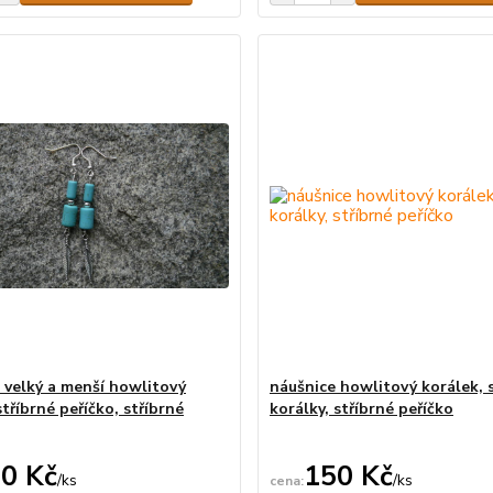
 velký a menší howlitový
náušnice howlitový korálek, 
stříbrné peříčko, stříbrné
korálky, stříbrné peříčko
0 Kč
150 Kč
/
ks
/
ks
Skladem