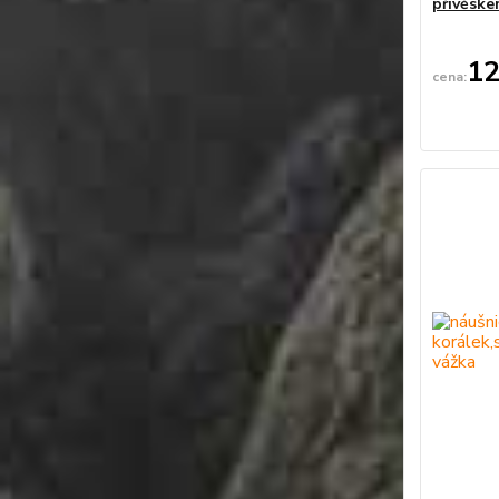
přívěske
12