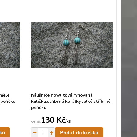
umělé
náušnice howlitová rýhovaná
 peříčko
kulička,stříbrné korálky,velké stříbrné
peříčko
130 Kč
/
ks
Skladem
Skladem
íku
Přidat do košíku