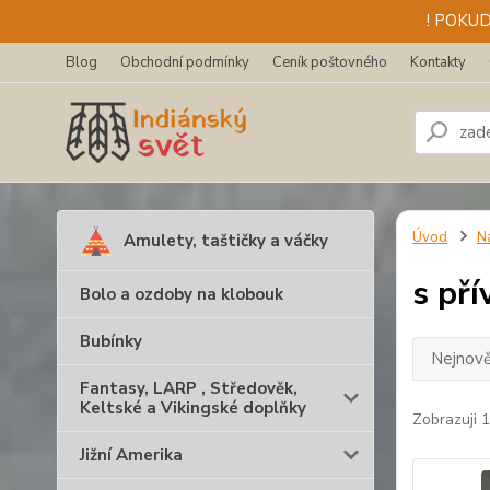
! POKU
Blog
Obchodní podmínky
Ceník poštovného
Kontakty
Úvod
N
Amulety, taštičky a váčky
s př
Bolo a ozdoby na klobouk
Bubínky
Nejnově
Fantasy, LARP , Středověk,
Keltské a Vikingské doplňky
Zobrazuji 
Jižní Amerika