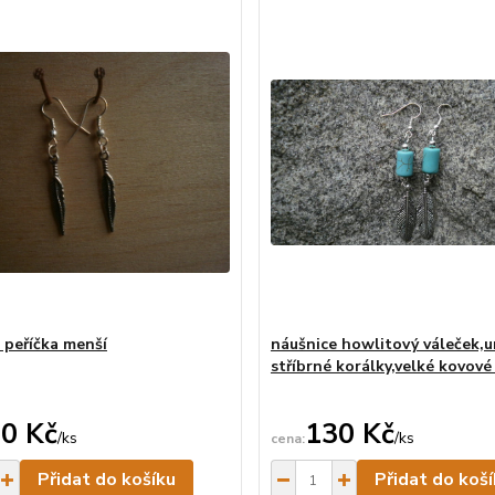
 peříčka menší
náušnice howlitový váleček,
stříbrné korálky,velké kovové
0 Kč
130 Kč
/
ks
/
ks
Skladem
Přidat do košíku
Přidat do koš