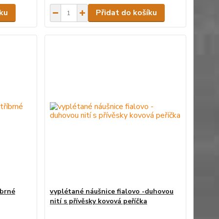
íku
Přidat do košíku
íbrné
vyplétané náušnice fialovo -duhovou
nití s přívěsky kovová peříčka