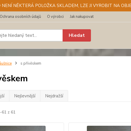
D NENÍ NĚKTERÁ POLOŽKA SKLADEM, LZE JI VYROBIT NA OBJE
Ochrana osobních údajů
O výrobci
Jak nakupovat
Hledat
áušnice
s přívěskem
ívěskem
jší
Nejlevnější
Nejdražší
1-61 z 61