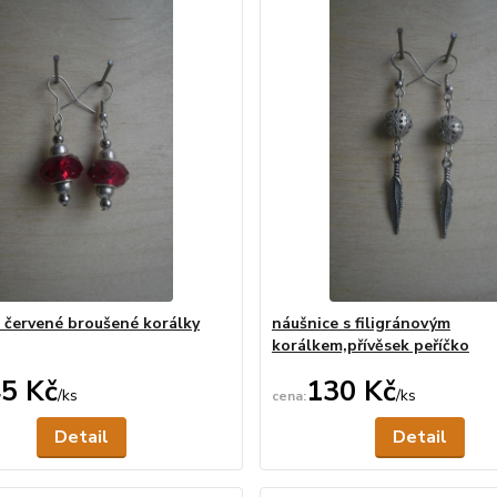
 červené broušené korálky
náušnice s filigránovým
korálkem,přívěsek peříčko
5 Kč
130 Kč
/
ks
/
ks
Není skladem
Ne
Detail
Detail