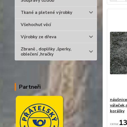
Soupravy ozdob
Tkané a pletené výrobky
Všehochuť věcí
Výrobky ze dřeva
Zbraně , doplňky ,šperky,
oblečení ,hračky
Partneři
náušnice
váleček,
korálky
13