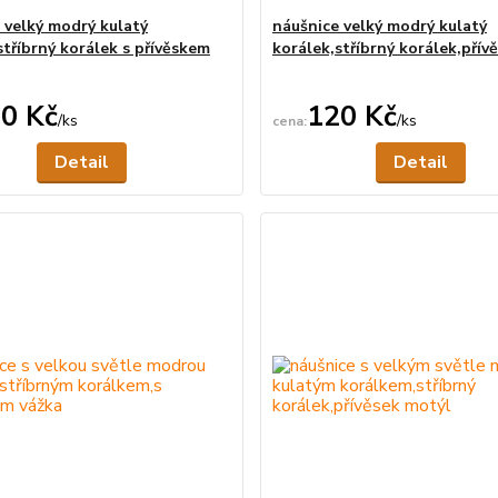
 velký modrý kulatý
náušnice velký modrý kulatý
stříbrný korálek s přívěskem
korálek,stříbrný korálek,přív
0 Kč
120 Kč
/
ks
/
ks
Není skladem
Ne
Detail
Detail