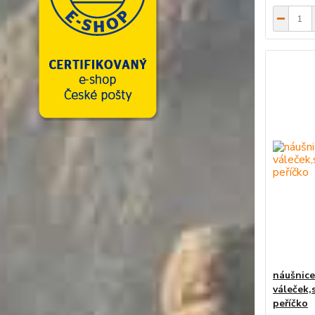
náušnice
váleček,
peříčko