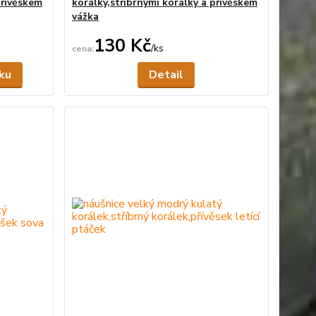
přívěskem
korálky,stříbrnými korálky a přívěskem
vážka
130 Kč
/
ks
Skladem
Není skladem
íku
Detail