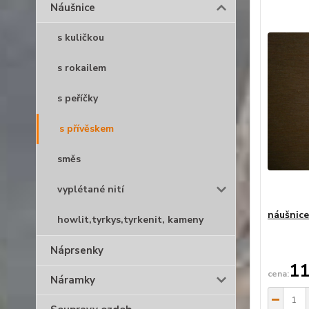
Náušnice
s kuličkou
s rokailem
s peříčky
s přívěskem
směs
vyplétané nití
náušnice
howlit,tyrkys,tyrkenit, kameny
Náprsenky
11
Náramky