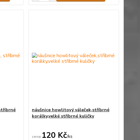
stříbrné
náušnice howlitový váleček,stříbrné
korálky,velké stříbrné kuličky
120 Kč
/
ks
Skladem
Skladem