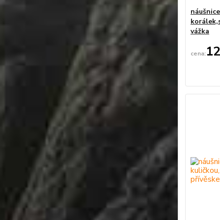
náušnice
korálek,
vážka
12