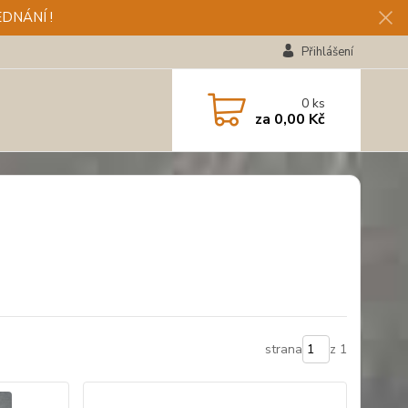
DNÁNÍ !
Přihlášení
0
ks
za
0,00 Kč
strana
z 1