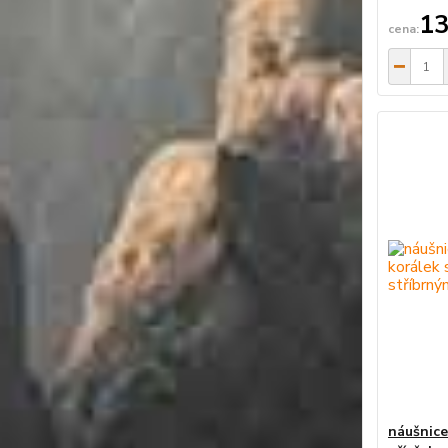
13
náušnice