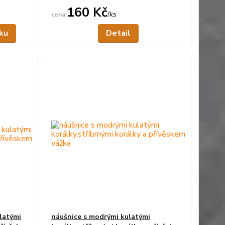
160 Kč
/
ks
Skladem
Není skladem
íku
Detail
latými
náušnice s modrými kulatými