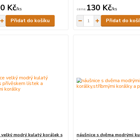
0 Kč
130 Kč
/
ks
/
ks
Skladem
Přidat do košíku
Přidat do koš
 velký modrý kulatý korálek s
náušnice s dvěma modrými ku