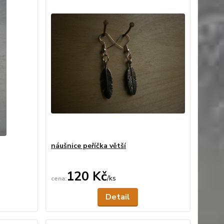
náušnice peříčka větší
120 Kč
/
ks
ní skladem
Není skladem
Detail