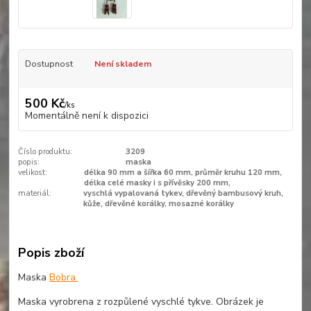
Dostupnost
Není skladem
500 Kč
/
ks
Momentálně není k dispozici
Číslo produktu:
3209
popis:
maska
velikost:
délka 90 mm a šířka 60 mm, průměr kruhu 120 mm,
délka celé masky i s přívěsky 200 mm,
materiál:
vyschlá vypalovaná tykev, dřevěný bambusový kruh,
kůže, dřevěné korálky, mosazné korálky
Popis zboží
Maska
Bobra.
Maska vyrobrena z rozpůlené vyschlé tykve. Obrázek je