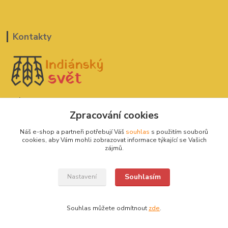
Kontakty
Indiánský svět
Zpracování cookies
David Štefan
Náš e-shop a partneři potřebují Váš
souhlas
s použitím souborů
777 775 182
cookies, aby Vám mohli zobrazovat informace týkající se Vašich
zájmů.
indianskysvet@email.cz
Souhlasím
Nastavení
Souhlas můžete odmítnout
zde
.
Indiánský svět 2020