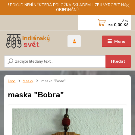
! POKUD NENÍ NĚKTERÁ POLOŽKA SKLADEM, LZE JI VYROBIT NA
OBJEDNÁNÍ !
0
ks
za
0,00 Kč
Menu
Hledat
Úvod
Masky
maska "Bobra"
maska "Bobra"