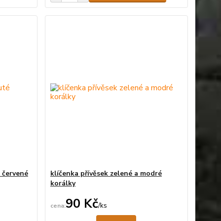
é červené
klíčenka přívěsek zelené a modré
korálky
90 Kč
/
ks
ní skladem
Není skladem