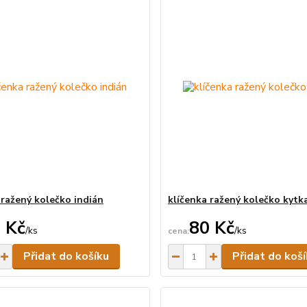
 ražený kolečko indián
klíčenka ražený kolečko kytk
 Kč
80 Kč
/
ks
/
ks
Skladem
Přidat do košíku
Přidat do koš