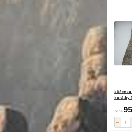
klíčenka
korálky 
95