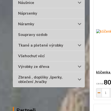
Náušnice
Náprsenky
Náramky
Soupravy ozdob
Tkané a pletené výrobky
Všehochuť věcí
Výrobky ze dřeva
klíčenka
Zbraně , doplňky ,šperky,
80
oblečení ,hračky
Partneři