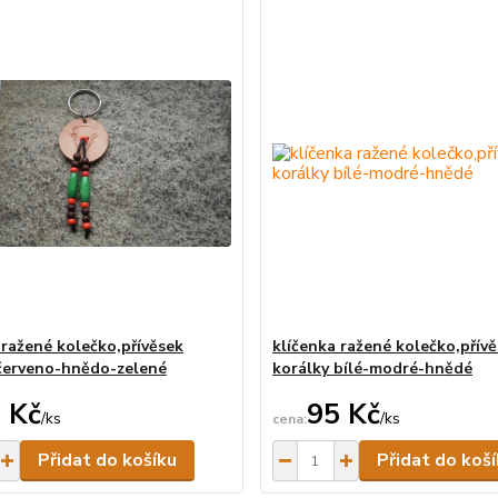
 ražené kolečko,přívěsek
klíčenka ražené kolečko,přív
červeno-hnědo-zelené
korálky bílé-modré-hnědé
 Kč
95 Kč
/
ks
/
ks
Skladem
Přidat do košíku
Přidat do koš