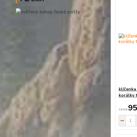
klíčenka
korálky 
95