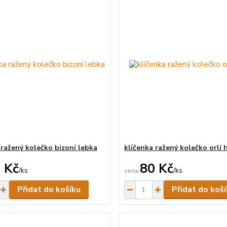
 ražený kolečko bizoní lebka
klíčenka ražený kolečko orlí 
 Kč
80 Kč
/
ks
/
ks
Skladem
Přidat do košíku
Přidat do koš