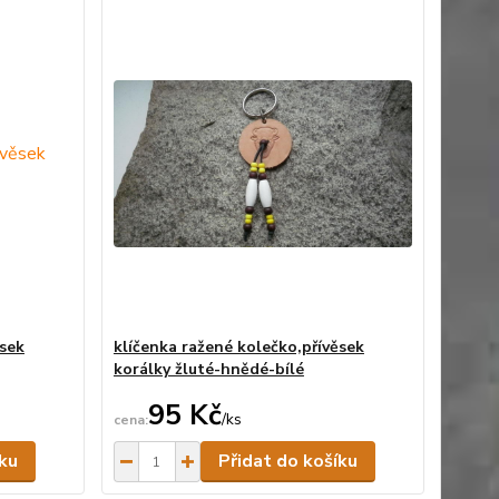
ěsek
klíčenka ražené kolečko,přívěsek
korálky žluté-hnědé-bílé
95 Kč
/
ks
Skladem
Skladem
íku
Přidat do košíku