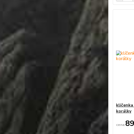
klíčenka
korálky
89