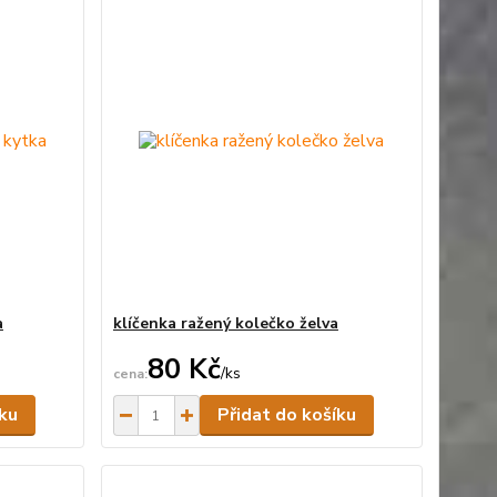
a
klíčenka ražený kolečko želva
80 Kč
/
ks
Skladem
Skladem
íku
Přidat do košíku