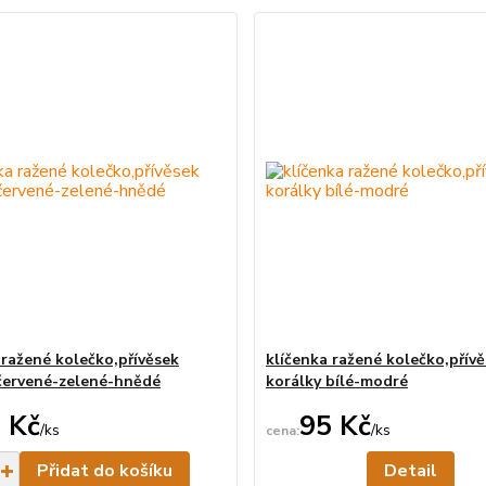
 ražené kolečko,přívěsek
klíčenka ražené kolečko,přív
červené-zelené-hnědé
korálky bílé-modré
 Kč
95 Kč
/
ks
/
ks
Skladem
Ne
Přidat do košíku
Detail