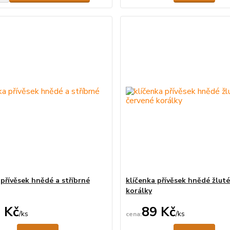
 přívěsek hnědé a stříbrné
klíčenka přívěsek hnědé žlut
korálky
 Kč
89 Kč
/
ks
/
ks
Není skladem
Ne