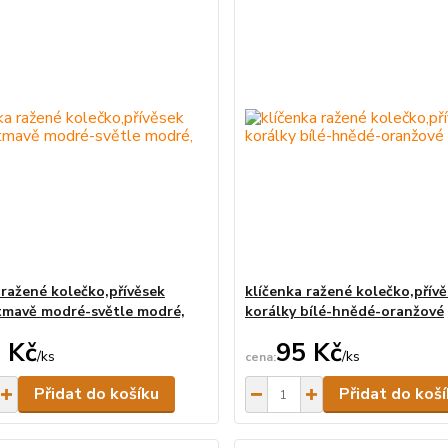
 ražené kolečko,přívěsek
klíčenka ražené kolečko,přív
tmavě modré-světle modré,
korálky bílé-hnědé-oranžové
 Kč
95 Kč
/
ks
/
ks
Skladem
Přidat do košíku
Přidat do koš