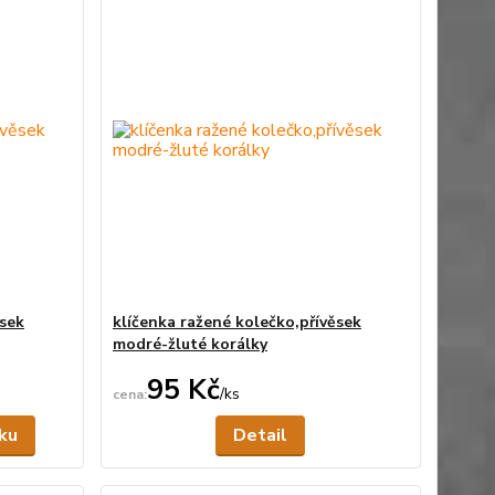
ěsek
klíčenka ražené kolečko,přívěsek
modré-žluté korálky
95 Kč
/
ks
Skladem
Není skladem
íku
Detail