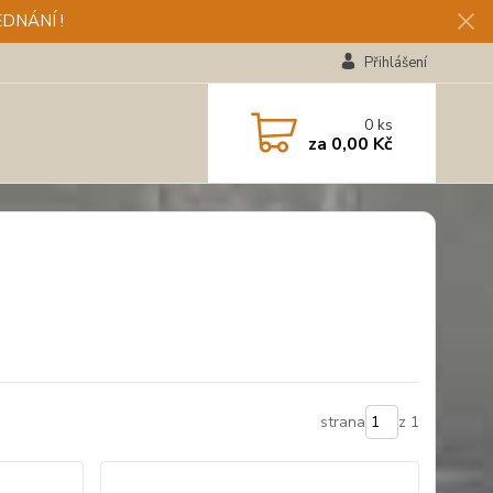
DNÁNÍ !
Přihlášení
0
ks
za
0,00 Kč
strana
z 1