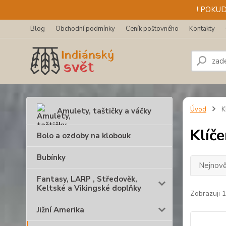
! POKU
Blog
Obchodní podmínky
Ceník poštovného
Kontakty
Úvod
K
Amulety, taštičky a váčky
Klíč
Bolo a ozdoby na klobouk
Bubínky
Nejnově
Fantasy, LARP , Středověk,
Keltské a Vikingské doplňky
Zobrazuji 
Jižní Amerika