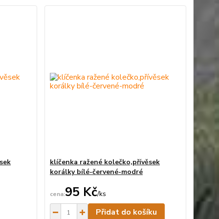
ěsek
klíčenka ražené kolečko,přívěsek
korálky bílé-červené-modré
95 Kč
/
ks
ní skladem
Skladem
Přidat do košíku