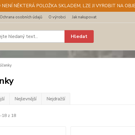
D NENÍ NĚKTERÁ POLOŽKA SKLADEM, LZE JI VYROBIT NA OBJE
Ochrana osobních údajů
O výrobci
Jak nakupovat
Hledat
líčenky
enky
jší
Nejlevnější
Nejdražší
1-18 z 18