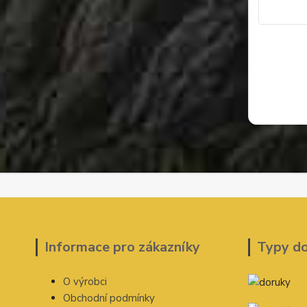
Informace pro zákazníky
Typy d
O výrobci
Obchodní podmínky