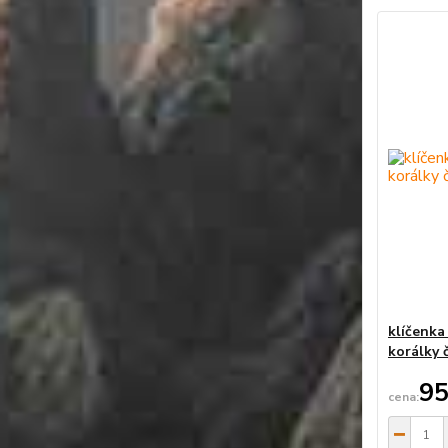
klíčenka
korálky 
95