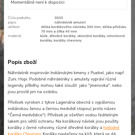
Momentálně není k dispozici
Číslo produktu:
3033
popis:
náhrdelník amulet
velikost:
délka korálkového návleku 340 mm, délka přívěsku
70 mm a šířka 40 mm
materiál:
kůže, dřevěné korálky, skleněné korálky, rohovinové
korálky, korálky chevrony
Popis zboží
Náhrdelník inspirován Indiánskými kmeny z Puebel, jako např.
Zuni, Hopi. Podobné náhrdelníky s amulety vypráví různé
legendy, příběhy, mohou také sloužit jako "jmenovka", nebo
jsou prostě jen na ozdobu.
Přívěsek vyroben z tykve Lagenária obecná s vypálenou
indiánskou ženou a černou medvědí stopou( proto název
"Černá medvědice"). Přívěsek je ošetřen vodou ředitelným
lakem pro větší ochranu. Na korálkový návlek jsou použity
korálky z černé rohoviny, různé dřevěné korálky a
hvězdné
korálky Chevrony
. Korálky navlečeny na kůži, která se dá