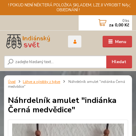
! POKUD NENÍ NĚKTERÁ POLOŽKA SKLADEM, LZE JI VYROBIT NA
OBJEDNÁNÍ !
0
ks
za
0,00 Kč
Menu
Hledat
Úvod
Láhve a výrobky z tykve
Náhrdelník amulet "indiánka Černá
medvědice"
Náhrdelník amulet "indiánka
Černá medvědice"