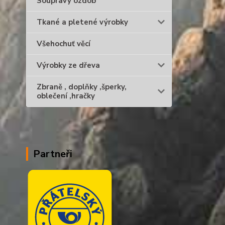
Soupravy ozdob
Tkané a pletené výrobky
Všehochuť věcí
Výrobky ze dřeva
Zbraně , doplňky ,šperky,
oblečení ,hračky
Partneři