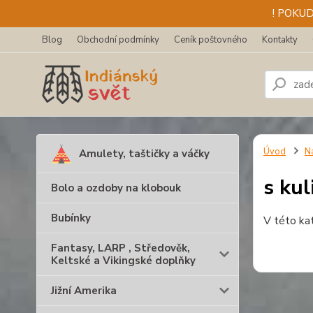
! POKU
Blog
Obchodní podmínky
Ceník poštovného
Kontakty
Úvod
N
Amulety, taštičky a váčky
s kul
Bolo a ozdoby na klobouk
Bubínky
V této ka
Fantasy, LARP , Středověk,
Keltské a Vikingské doplňky
Jižní Amerika