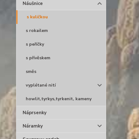
Náušnice
s kuličkou
s rokailem
s peříčky
s přívěskem
směs
vyplétané nití
howlit,tyrkys,tyrkenit, kameny
Náprsenky
Náramky