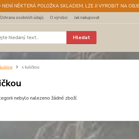
D NENÍ NĚKTERÁ POLOŽKA SKLADEM, LZE JI VYROBIT NA OBJE
Ochrana osobních údajů
O výrobci
Jak nakupovat
Hledat
áušnice
s kuličkou
ičkou
tegorii nebylo nalezeno žádné zboží.