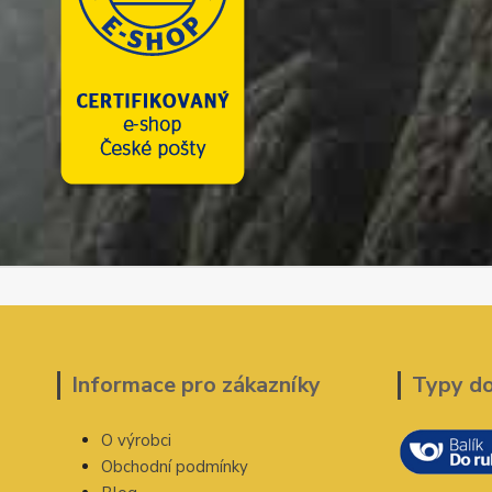
Informace pro zákazníky
Typy d
O výrobci
Obchodní podmínky