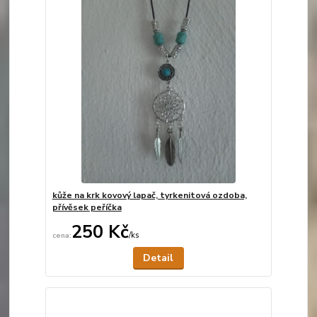
kůže na krk kovový lapač, tyrkenitová ozdoba,
přívěsek peříčka
250 Kč
/
ks
Není skladem
Detail