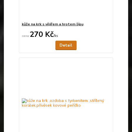
kůže na krk s vějířem a hrotem šípu
270 Kč
/
ks
Není skladem
Detail