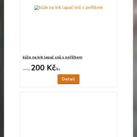
kůže na krk lapač snů s peříčkem
200 Kč
/
ks
Není skladem
Detail