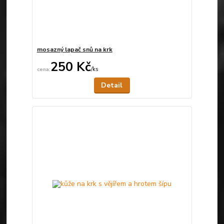
mosazný lapač snů na krk
250 Kč
/
ks
Není skladem
Detail