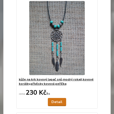
kůže na krk kovový lapač snů,modrý rokajl,kovové
korálky,přívěsky kovová peříčka
230 Kč
/
ks
Není skladem
Detail