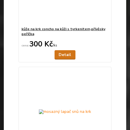
kůže na krk concho na kůži s tyrkenitem,přívěsky
peříčka
300 Kč
/
ks
Není skladem
Detail