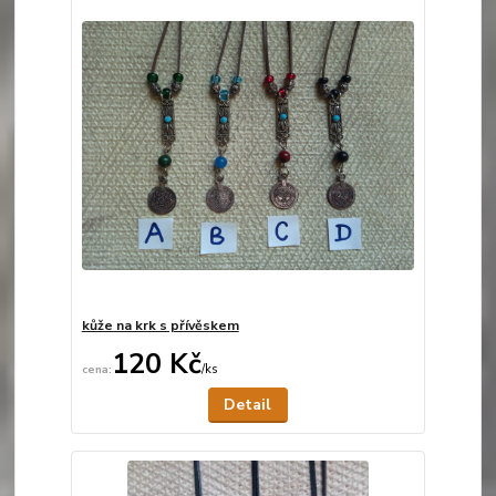
kůže na krk s přívěskem
120 Kč
/
ks
Není skladem
Detail