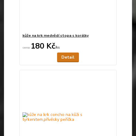
kůže na krk medvědí stopa s korálky
180 Kč
/
ks
Není skladem
Detail