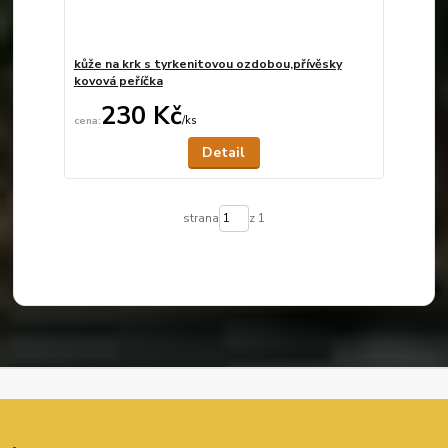
kůže na krk s tyrkenitovou ozdobou,přívěsky
kovová peříčka
230 Kč
/
ks
Není skladem
Detail
strana
z 1