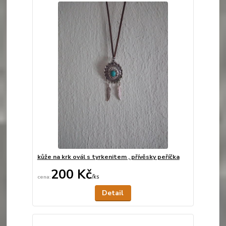
kůže na krk ovál s tyrkenitem , přívěsky peříčka
200 Kč
/
ks
Není skladem
Detail