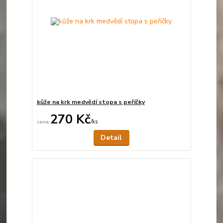
kůže na krk medvědí stopa s peříčky
270 Kč
/
ks
Není skladem
Detail