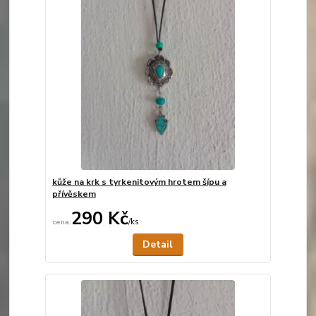
kůže na krk s tyrkenitovým hrotem šípu a
přívěskem
290 Kč
/
ks
Není skladem
Detail