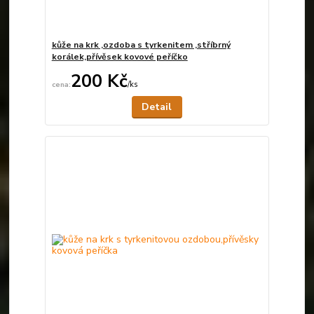
kůže na krk ,ozdoba s tyrkenitem ,stříbrný
korálek,přívěsek kovové peříčko
200 Kč
/
ks
Není skladem
Detail