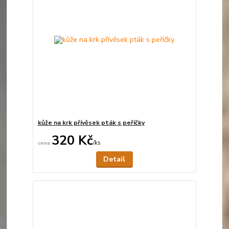
kůže na krk přívěsek pták s peříčky
320 Kč
/
ks
Není skladem
Detail