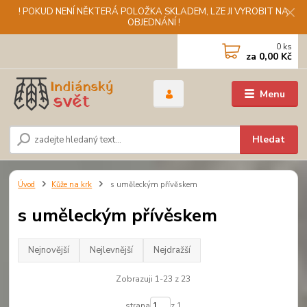
! POKUD NENÍ NĚKTERÁ POLOŽKA SKLADEM, LZE JI VYROBIT NA
OBJEDNÁNÍ !
0
ks
za
0,00 Kč
Menu
Hledat
Úvod
Kůže na krk
s uměleckým přívěskem
s uměleckým přívěskem
Nejnovější
Nejlevnější
Nejdražší
Zobrazuji 1-23 z 23
strana
z 1