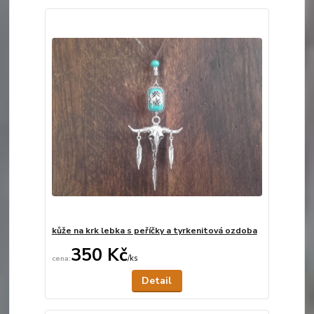
kůže na krk lebka s peříčky a tyrkenitová ozdoba
350 Kč
/
ks
Není skladem
Detail