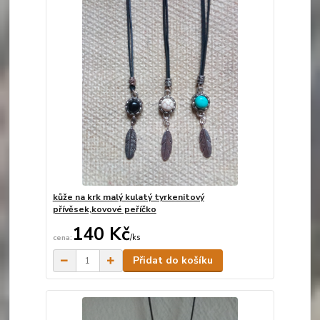
kůže na krk malý kulatý tyrkenitový
přívěsek,kovové peříčko
140 Kč
/
ks
Skladem
Přidat do košíku