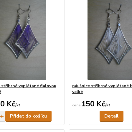
 stříbrné vyplétané fialovou
náušnice stříbrné vyplétané b
é
velké
0 Kč
150 Kč
/
ks
/
ks
Skladem
Ne
Přidat do košíku
Detail