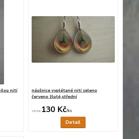
ílou nití
náušnice vyplétané nití zeleno
červeno žluté,střední
130 Kč
/
ks
ní skladem
Není skladem
Detail