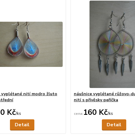
 vyplétané nití modro žluto
náušnice vyplétané růžovo-d
střední
nití s přívěsky peříčka
0 Kč
160 Kč
/
ks
/
ks
Není skladem
Ne
Detail
Detail