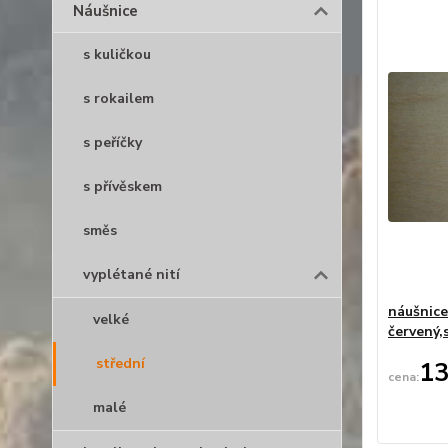
Náušnice
s kuličkou
s rokailem
s peříčky
s přívěskem
směs
vyplétané nití
náušnice
velké
červený,
střední
13
malé