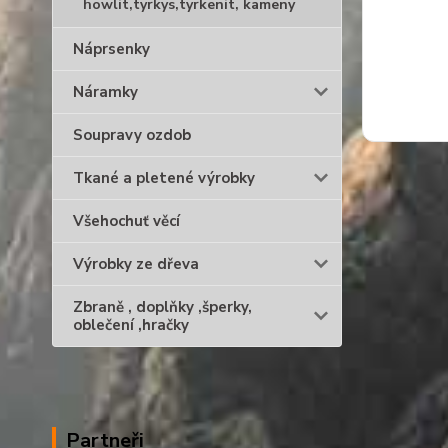
howlit,tyrkys,tyrkenit, kameny
Náprsenky
Náramky
Soupravy ozdob
Tkané a pletené výrobky
Všehochuť věcí
Výrobky ze dřeva
Zbraně , doplňky ,šperky,
oblečení ,hračky
Partneři