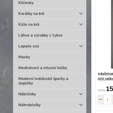
Klíčenky
Korálky na krk
Kůže na krk
Láhve a výrobky z tykve
Lapače snů
Masky
Medicínové a mluvící hůlky
náušnice
Moderní indiánské šperky a
nití velk
doplňky
15
Nákrčníky
Náhrdelníky