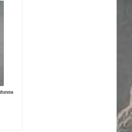
uhovou
ní skladem