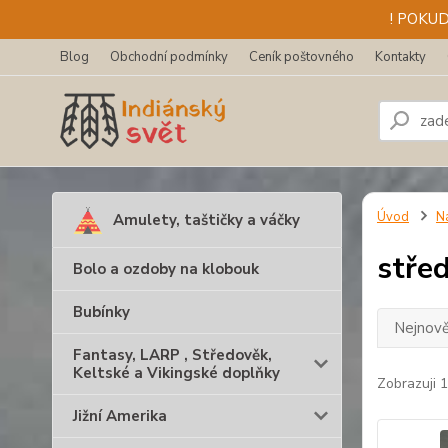
! POKU
Blog
Obchodní podmínky
Ceník poštovného
Kontakty
Úvod
N
Amulety, taštičky a váčky
stře
Bolo a ozdoby na klobouk
Bubínky
Nejnově
Fantasy, LARP , Středověk,
Keltské a Vikingské doplňky
Zobrazuji 1
Jižní Amerika