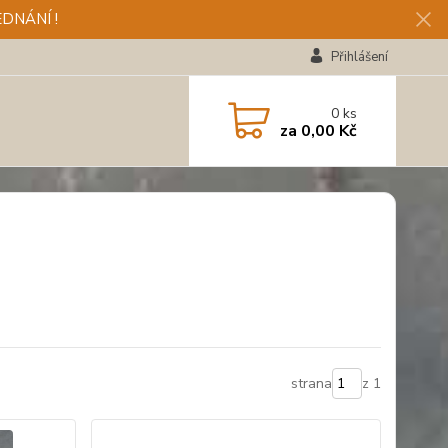
DNÁNÍ !
Přihlášení
0
ks
za
0,00 Kč
strana
z 1