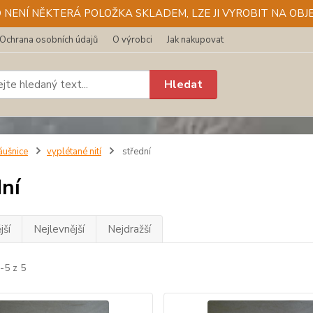
D NENÍ NĚKTERÁ POLOŽKA SKLADEM, LZE JI VYROBIT NA OBJE
Ochrana osobních údajů
O výrobci
Jak nakupovat
Hledat
áušnice
vyplétané nití
střední
dní
jší
Nejlevnější
Nejdražší
-5 z 5