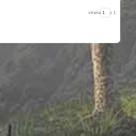
strana
z 1