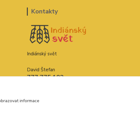
Kontakty
Indiánský svět
David Štefan
777 775 182
indianskysvet@email.cz
obrazovat informace