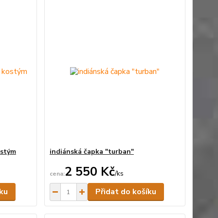
ostým
indiánská čapka "turban"
2 550 Kč
/
ks
Skladem
Skladem
íku
Přidat do košíku