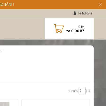
DNÁNÍ !
Přihlášení
0
ks
za
0,00 Kč
ní
strana
z 1