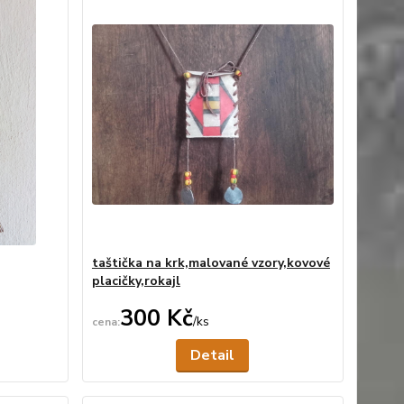
taštička na krk,malované vzory,kovové
placičky,rokajl
300 Kč
/
ks
ní skladem
Není skladem
Detail