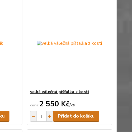
velká válečná píšťalka z kosti
2 550 Kč
/
ks
Skladem
Skladem
íku
Přidat do košíku