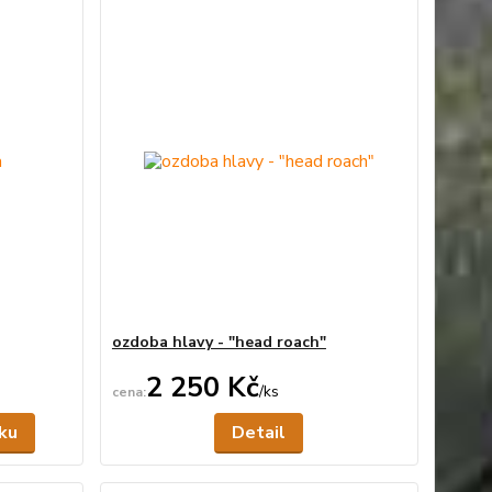
ozdoba hlavy - "head roach"
2 250 Kč
/
ks
Skladem
Není skladem
íku
Detail