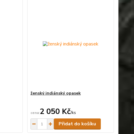
ženský indiánský opasek
2 050 Kč
/
ks
ní skladem
Skladem
Přidat do košíku