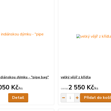
ndiánskou dýmku - "pipe bag"
velký vějíř z křídla
050 Kč
2 550 Kč
/
ks
/
ks
Není skladem
Detail
Přidat do koš