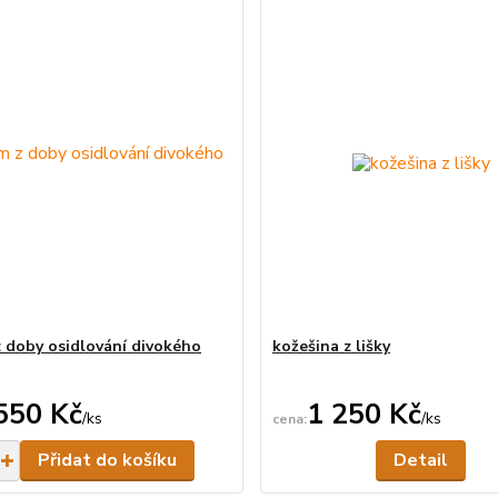
 doby osidlování divokého
kožešina z lišky
550 Kč
1 250 Kč
/
ks
/
ks
Skladem
Ne
Přidat do košíku
Detail