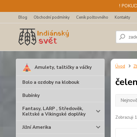
! POKU
Blog
Obchodní podmínky
Ceník poštovného
Kontakty
Úvod
Zb
Amulety, taštičky a váčky
čelen
Bolo a ozdoby na klobouk
Bubínky
Nejnově
Fantasy, LARP , Středověk,
Keltské a Vikingské doplňky
Zobrazuji 
Jižní Amerika