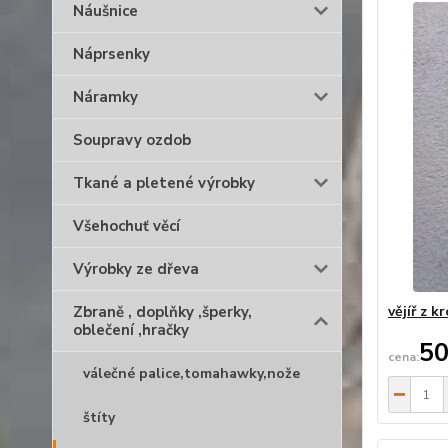
Náušnice
Náprsenky
Náramky
Soupravy ozdob
Tkané a pletené výrobky
Všehochuť věcí
Výrobky ze dřeva
Zbraně , doplňky ,šperky,
vějíř z 
oblečení ,hračky
50
válečné palice,tomahawky,nože
štíty