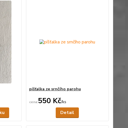
píšťalka ze srnčího parohu
550 Kč
/
ks
Skladem
Není skladem
íku
Detail