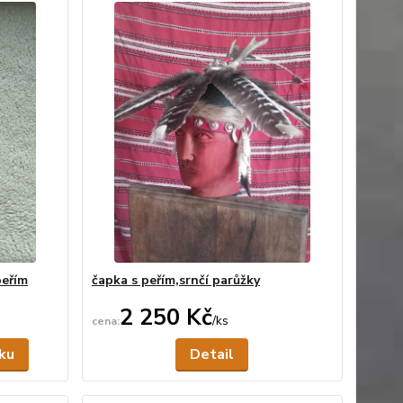
peřím
čapka s peřím,srnčí parůžky
2 250 Kč
/
ks
Skladem
Není skladem
íku
Detail