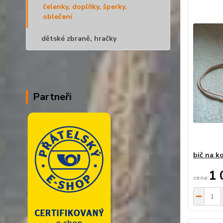
čelenky, doplňky, šperky,
oblečení
dětské zbraně, hračky
Partneři
bič na k
1 