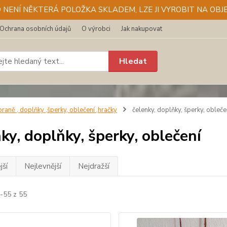
D NENÍ NĚKTERÁ POLOŽKA SKLADEM, LZE JI VYROBIT NA OBJE
Ochrana osobních údajů
O výrobci
Jak nakupovat
Hledat
raně , doplňky ,šperky, oblečení ,hračky
čelenky, doplňky, šperky, obleče
ky, doplňky, šperky, oblečení
jší
Nejlevnější
Nejdražší
1-55 z 55