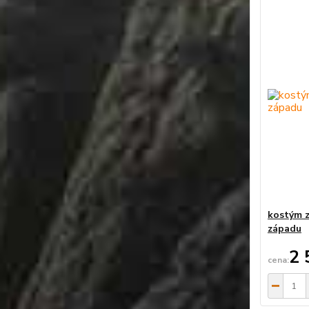
kostým z
západu
2 