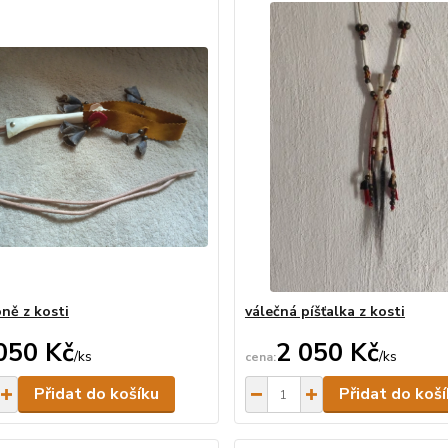
oně z kosti
válečná píšťalka z kosti
050 Kč
2 050 Kč
/
ks
/
ks
Skladem
Přidat do košíku
Přidat do koš