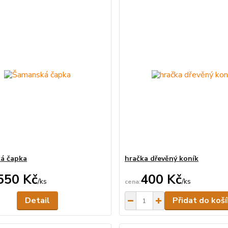
á čapka
hračka dřevěný koník
550 Kč
400 Kč
/
ks
/
ks
Není skladem
Detail
Přidat do koš