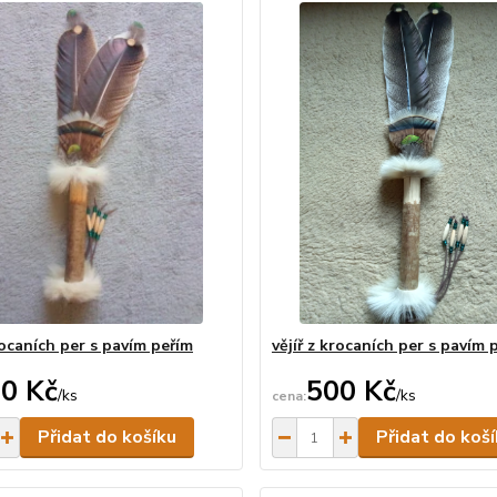
krocaních per s pavím peřím
vějíř z krocaních per s pavím 
0 Kč
500 Kč
/
ks
/
ks
Skladem
Přidat do košíku
Přidat do koš