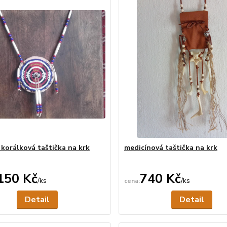
 korálková taštička na krk
medicínová taštička na krk
150 Kč
740 Kč
/
ks
/
ks
Není skladem
Ne
Detail
Detail