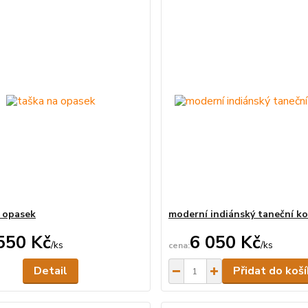
 opasek
moderní indiánský taneční k
550 Kč
6 050 Kč
/
ks
/
ks
Není skladem
Detail
Přidat do koš