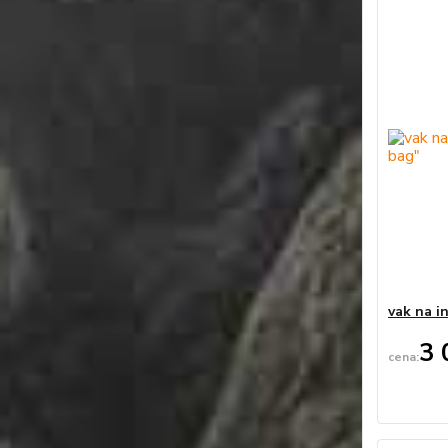
vak na i
3 