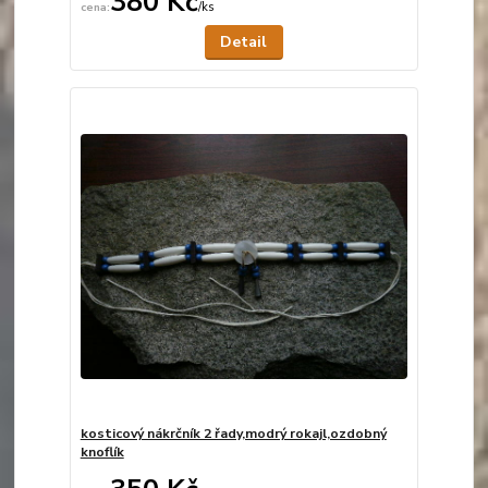
380 Kč
/
ks
Není skladem
Detail
kosticový nákrčník 2 řady,modrý rokajl,ozdobný
knoflík