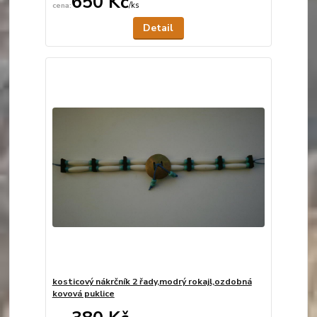
650 Kč
/
ks
Není skladem
Detail
kosticový nákrčník 2 řady,modrý rokajl,ozdobná
kovová puklice