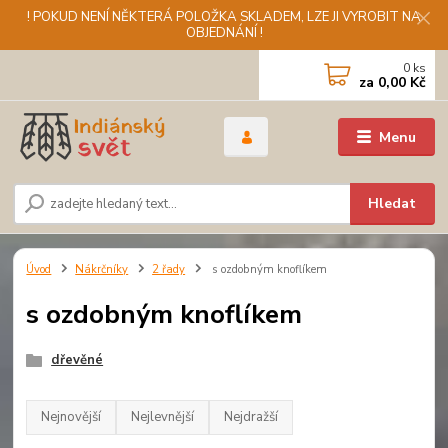
! POKUD NENÍ NĚKTERÁ POLOŽKA SKLADEM, LZE JI VYROBIT NA
OBJEDNÁNÍ !
0
ks
za
0,00 Kč
Menu
Hledat
Úvod
Nákrčníky
2 řady
s ozdobným knoflíkem
s ozdobným knoflíkem
dřevěné
Nejnovější
Nejlevnější
Nejdražší