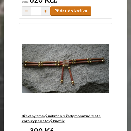
620 Kč
/
ks
Skladem
Přidat do košíku
dřevěný tmavý nákrčník 2 řady,mosazné zlaté
korálky,perleťový knoflík