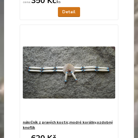
350 Kč
/
ks
Není skladem
Detail
nákrčník z pravých kostic,modré korálky,ozdobný
knoflík