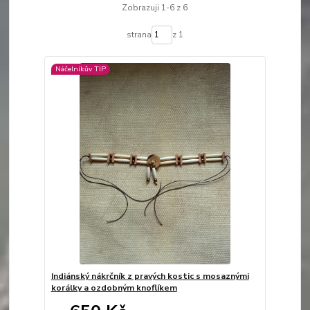
Zobrazuji 1-6 z 6
strana
z 1
Náčelníkův TIP
Indiánský nákrčník z pravých kostic s mosaznými
korálky a ozdobným knoflíkem