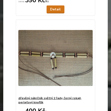
390 Kč
/
ks
Není skladem
Detail
dřevěný nákrčník světlý 2 řady, černý rokajl,
perleťový knoflík