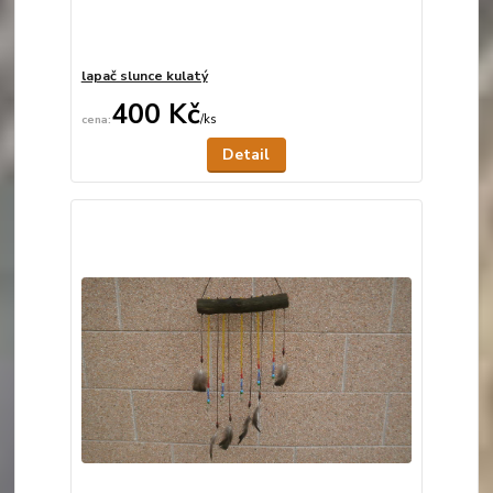
lapač slunce kulatý
400 Kč
/
ks
Není skladem
Detail