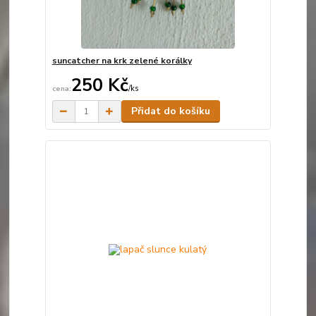
suncatcher na krk zelené korálky
250 Kč
/
ks
Skladem
Přidat do košíku