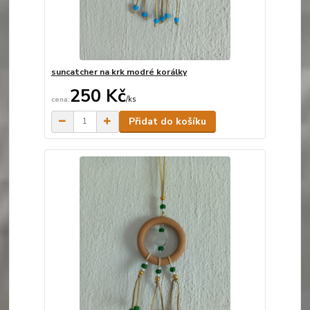
suncatcher na krk modré korálky
250 Kč
/
ks
Skladem
Přidat do košíku