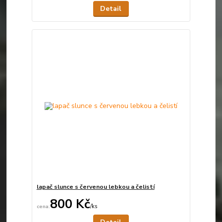
Detail
lapač slunce s červenou lebkou a čelistí
800 Kč
/
ks
Není skladem