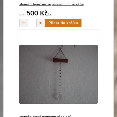
sluneční lapač na rozpůlené dubové větvi
500 Kč
/
ks
Skladem
Přidat do košíku
sluneční lapač jednoduchý zelený