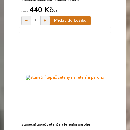
440 Kč
/
ks
Skladem
Přidat do košíku
sluneční lapač zelený na jelením parohu