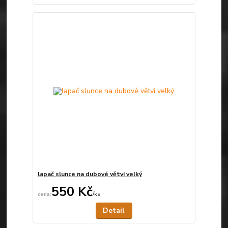
lapač slunce na dubové větvi velký
550 Kč
/
ks
Není skladem
Detail