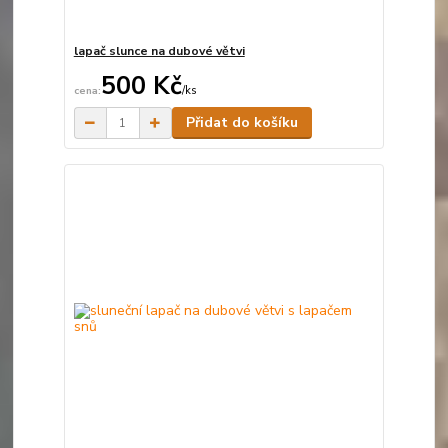
lapač slunce na dubové větvi
500 Kč
/
ks
Skladem
Přidat do košíku