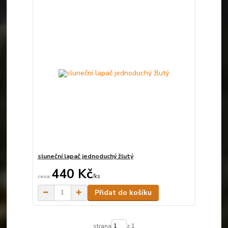
sluneční lapač jednoduchý žlutý
440 Kč
/
ks
Skladem
Přidat do košíku
strana
z 1