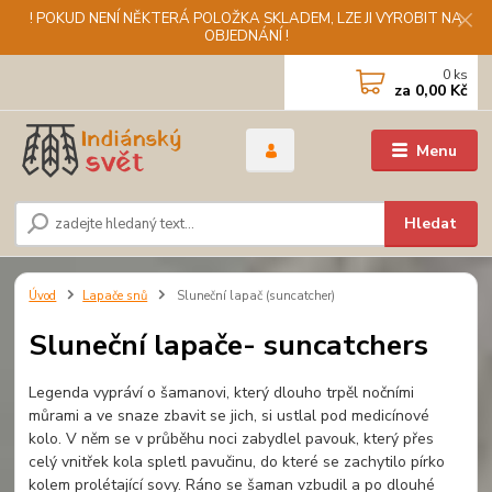
! POKUD NENÍ NĚKTERÁ POLOŽKA SKLADEM, LZE JI VYROBIT NA
OBJEDNÁNÍ !
0
ks
za
0,00 Kč
Menu
Hledat
Úvod
Lapače snů
Sluneční lapač (suncatcher)
Sluneční lapače- suncatchers
Legenda vypráví o šamanovi, který dlouho trpěl nočními
můrami a ve snaze zbavit se jich, si ustlal pod medicínové
kolo. V něm se v průběhu noci zabydlel pavouk, který přes
celý vnitřek kola spletl pavučinu, do které se zachytilo pírko
kolem prolétající sovy. Ráno se šaman vzbudil a po dlouhé