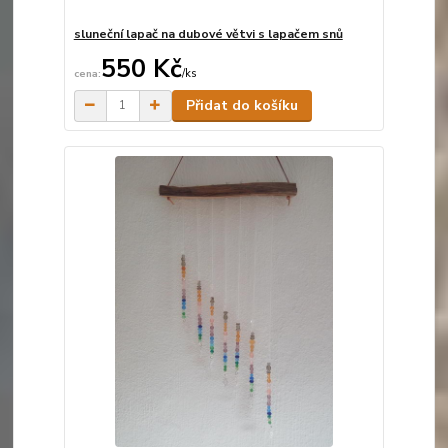
sluneční lapač na dubové větvi s lapačem snů
550 Kč
/
ks
Skladem
Přidat do košíku