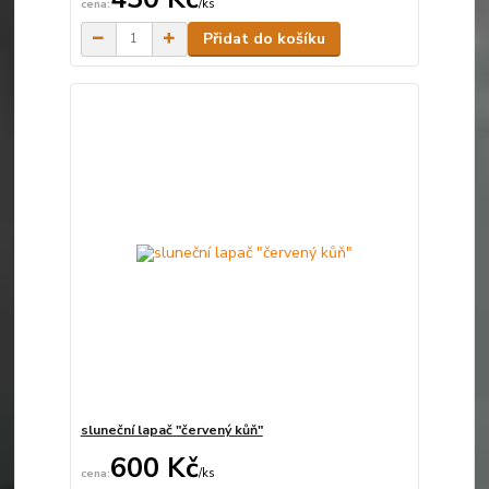
/
ks
Skladem
Přidat do košíku
sluneční lapač "červený kůň"
600 Kč
/
ks
Není skladem