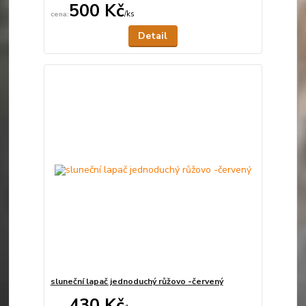
500 Kč
/
ks
Není skladem
Detail
sluneční lapač jednoduchý růžovo -červený
430 Kč