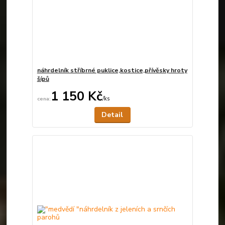
náhrdelník stříbrné puklice,kostice,přívěsky hroty
šípů
1 150 Kč
/
ks
Není skladem
Detail