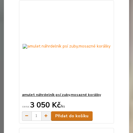
amulet náhrdelník psí zuby,mosazné korálky
3 050 Kč
/
ks
Skladem
Přidat do košíku