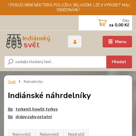
! POKUD NENÍ NĚKTERÁ POLOŽKA SKLADEM, LZE JI VYROBIT NA
OBJEDNÁNÍ !
0
ks
za
0,00 Kč
Menu
Hledat
Úvod
Náhrdelníky
Indiánské náhrdelníky
tyrkenit,howlit,tyrkys
drápy,zuby,ostatní
Nejnovější
Nejlevnější
Nejdražší