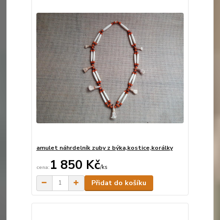
amulet náhrdelník zuby z býka,kostice,korálky
1 850 Kč
/
ks
Skladem
Přidat do košíku