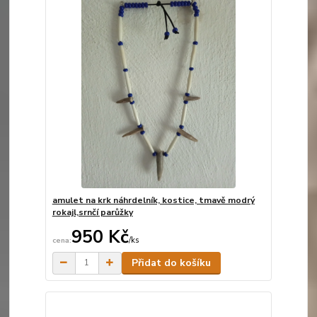
amulet na krk náhrdelník, kostice, tmavě modrý
rokajl,srnčí parůžky
950 Kč
/
ks
Skladem
Přidat do košíku