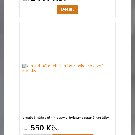
Detail
amulet náhrdelník zuby z býka,mosazné korálky
550 Kč
/
ks
Skladem