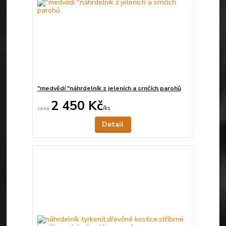
"medvědí "náhrdelník z jeleních a srnčích parohů
2 450 Kč
/
ks
Není skladem
Detail