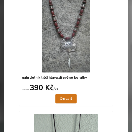
náhrdelník liščí hlava,dřevěné korálky
390 Kč
/
ks
Není skladem
Detail