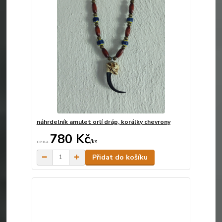
náhrdelník amulet orlí dráp, korálky chevrony
780 Kč
/
ks
Skladem
Přidat do košíku