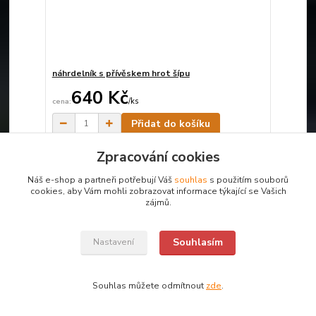
náhrdelník s přívěskem hrot šípu
640 Kč
/
ks
Skladem
Přidat do košíku
Zpracování cookies
Náš e-shop a partneři potřebují Váš
souhlas
s použitím souborů
cookies, aby Vám mohli zobrazovat informace týkající se Vašich
zájmů.
Souhlasím
Nastavení
Souhlas můžete odmítnout
zde
.