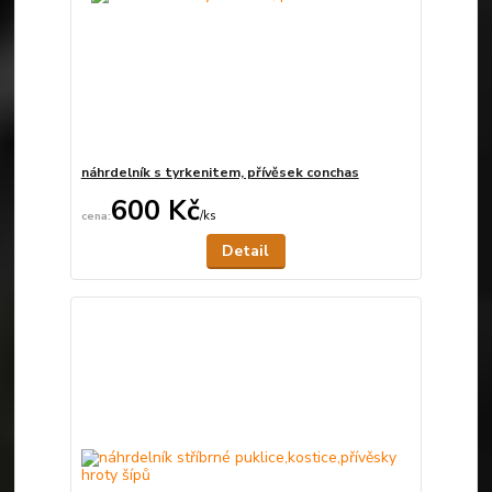
náhrdelník s tyrkenitem, přívěsek conchas
600 Kč
/
ks
Není skladem
Detail