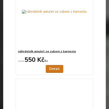
náhrdelník amulet ze zubem z karneolu
550 Kč
/
ks
Není skladem
Detail