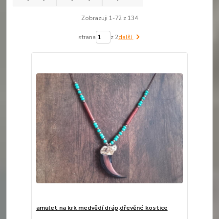
Zobrazuji 1-72 z 134
strana
z 2
další
amulet na krk medvědí dráp,dřevěné kostice