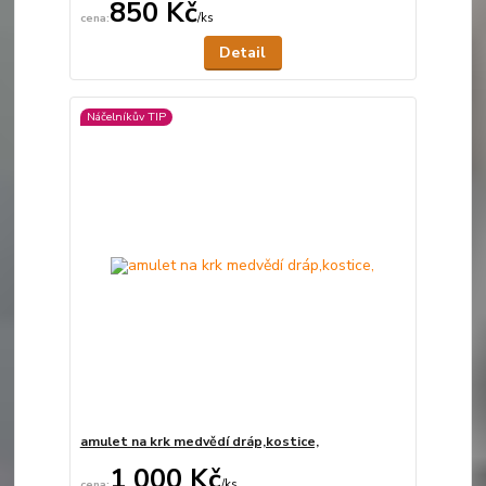
850 Kč
/
ks
Není skladem
Detail
Náčelníkův TIP
amulet na krk medvědí dráp,kostice,
1 000 Kč
/
ks
Není skladem