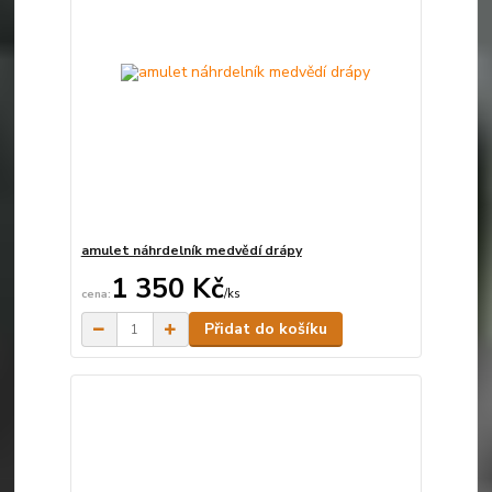
amulet náhrdelník medvědí drápy
1 350 Kč
/
ks
Skladem
Přidat do košíku