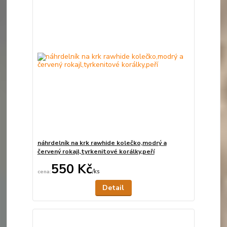
náhrdelník na krk rawhide kolečko,modrý a
červený rokajl,tyrkenitové korálky,peří
550 Kč
/
ks
Není skladem
Detail