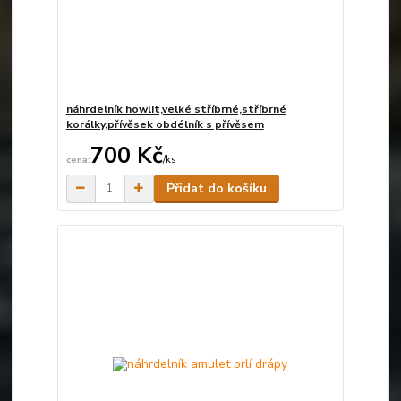
náhrdelník howlit,velké stříbrné,stříbrné
korálky,přívěsek obdélník s přívěsem
700 Kč
/
ks
Skladem
Přidat do košíku