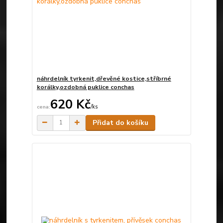
náhrdelník tyrkenit,dřevěné kostice,stříbrné
korálky,ozdobná puklice conchas
620 Kč
/
ks
Skladem
Přidat do košíku