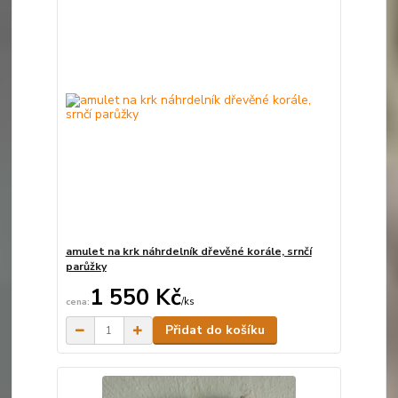
amulet na krk náhrdelník dřevěné korále, srnčí
parůžky
1 550 Kč
/
ks
Skladem
Přidat do košíku