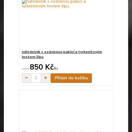
náhrdelník s ozdobnou puklicí a tyrkenitovým
hrotem šípu
850 Kč
/
ks
Skladem
Přidat do košíku