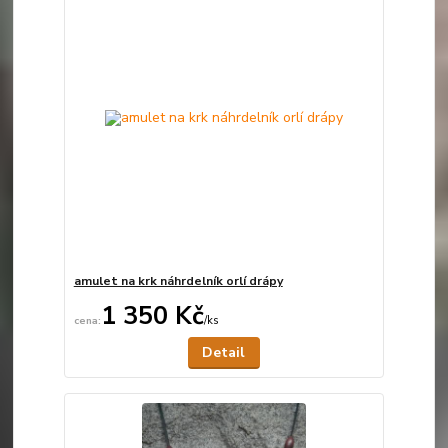
amulet na krk náhrdelník orlí drápy
1 350 Kč
/
ks
Není skladem
Detail