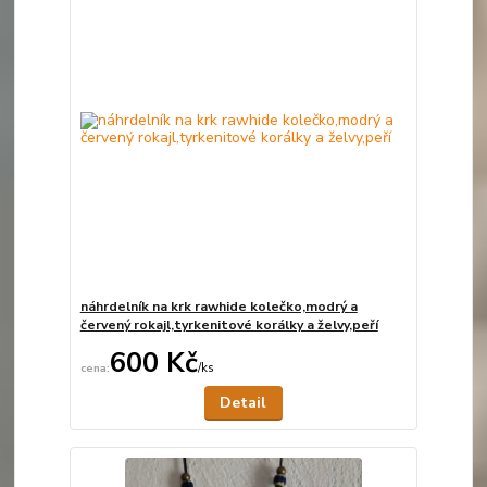
náhrdelník na krk rawhide kolečko,modrý a
červený rokajl,tyrkenitové korálky a želvy,peří
600 Kč
/
ks
Není skladem
Detail