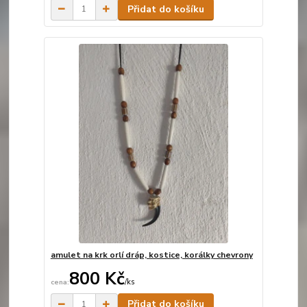
Přidat do košíku
amulet na krk orlí dráp, kostice, korálky chevrony
800 Kč
/
ks
Skladem
Přidat do košíku