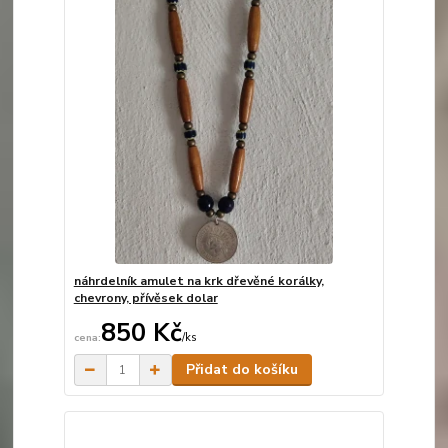
náhrdelník amulet na krk dřevěné korálky,
chevrony, přívěsek dolar
850 Kč
/
ks
Skladem
Přidat do košíku