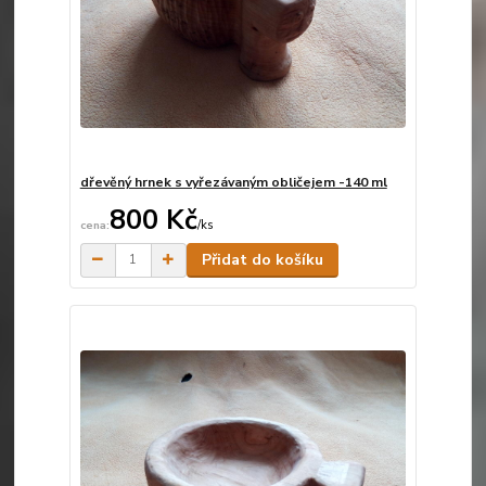
dřevěný hrnek s vyřezávaným obličejem -140 ml
800 Kč
/
ks
Skladem
Přidat do košíku