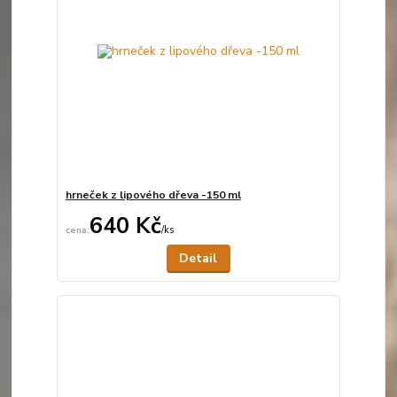
hrneček z lipového dřeva -150 ml
640 Kč
/
ks
Není skladem
Detail