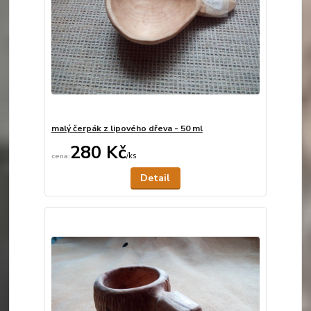
malý čerpák z lipového dřeva - 50 ml
280 Kč
/
ks
Není skladem
Detail