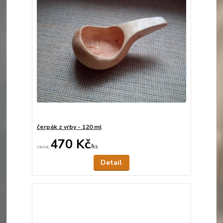
čerpák z vrby - 120 ml
470 Kč
/
ks
Není skladem
Detail