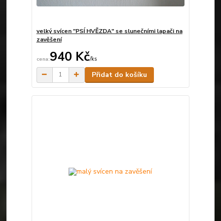
velký svícen "PSÍ HVĚZDA" se slunečními lapači na
zavěšení
940 Kč
/
ks
Skladem
Přidat do košíku