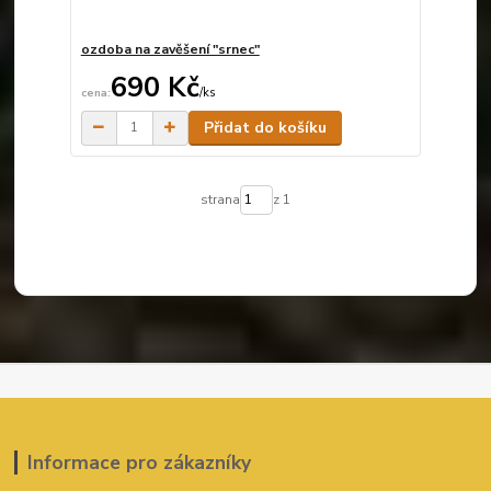
ozdoba na zavěšení "srnec"
690 Kč
/
ks
Skladem
Přidat do košíku
strana
z 1
Informace pro zákazníky