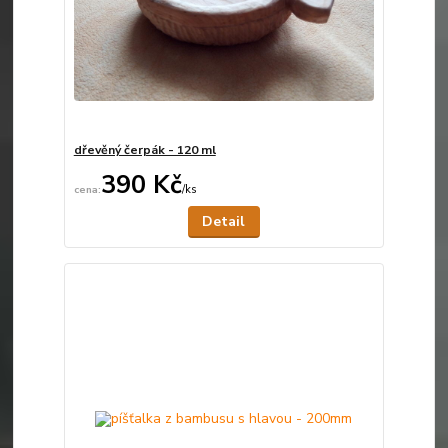
dřevěný čerpák - 120 ml
390 Kč
/
ks
Není skladem
Detail