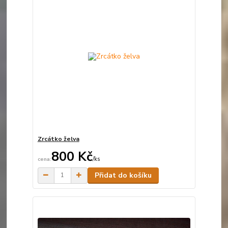
Zrcátko želva
800 Kč
/
ks
Skladem
Přidat do košíku