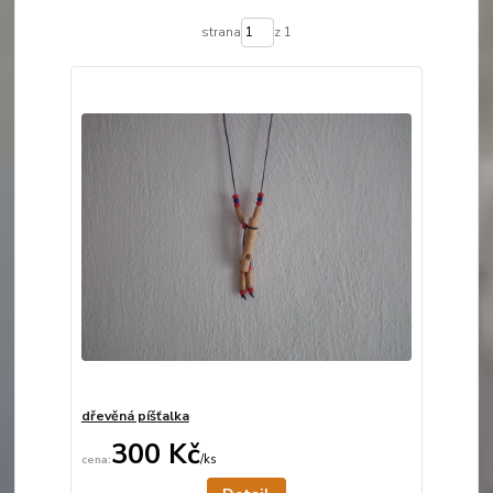
strana
z 1
dřevěná píšťalka
300 Kč
/
ks
Není skladem