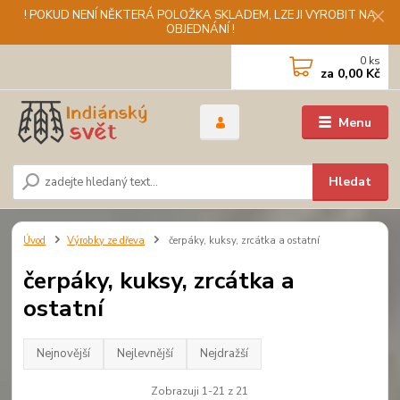
! POKUD NENÍ NĚKTERÁ POLOŽKA SKLADEM, LZE JI VYROBIT NA
OBJEDNÁNÍ !
0
ks
za
0,00 Kč
Menu
Hledat
Úvod
Výrobky ze dřeva
čerpáky, kuksy, zrcátka a ostatní
čerpáky, kuksy, zrcátka a
ostatní
Nejnovější
Nejlevnější
Nejdražší
Zobrazuji 1-21 z 21