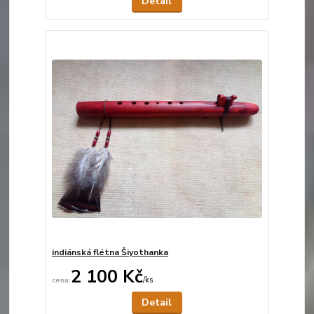
Detail
indiánská flétna Šiyothanka
2 100 Kč
/
ks
Není skladem
Detail