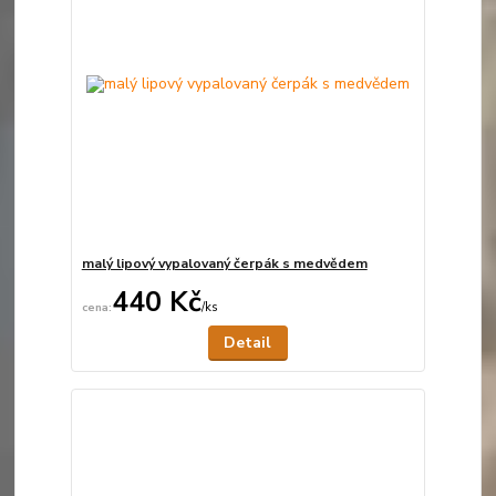
malý lipový vypalovaný čerpák s medvědem
440 Kč
/
ks
Není skladem
Detail