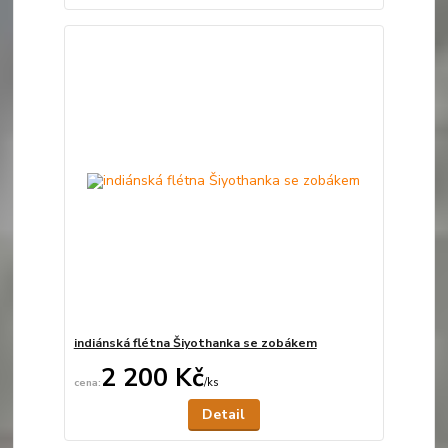
indiánská flétna Šiyothanka se zobákem
2 200 Kč
/
ks
Není skladem
Detail