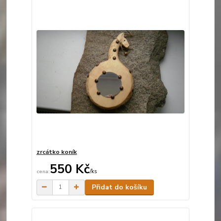
zrcátko koník
550 Kč
/
ks
Skladem
Přidat do košíku