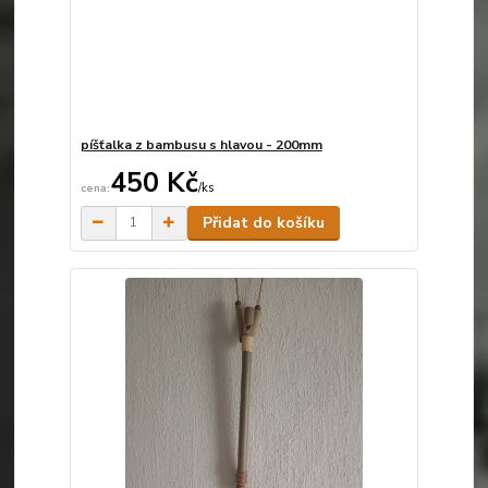
píšťalka z bambusu s hlavou - 200mm
450 Kč
/
ks
Skladem
Přidat do košíku