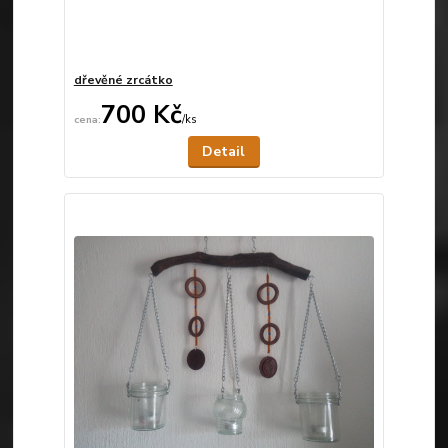
dřevěné zrcátko
700 Kč
/
ks
Není skladem
Detail