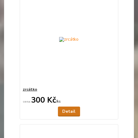
zrcátko
300 Kč
/
ks
Není skladem
Detail