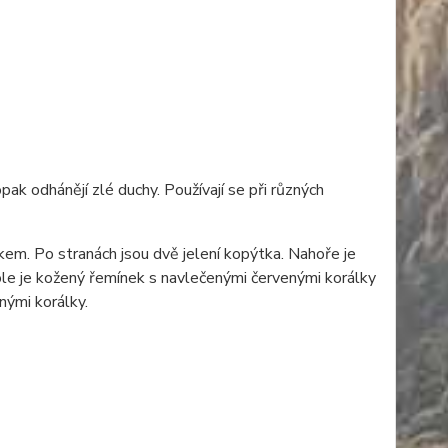
ak odhánějí zlé duchy. Používají se při různých
em. Po stranách jsou dvě jelení kopýtka. Nahoře je
Dole je kožený řemínek s navlečenými červenými korálky
nými korálky.