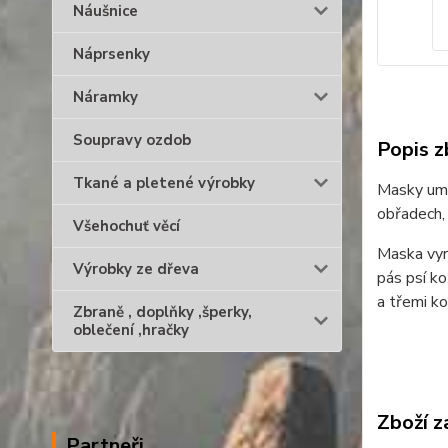
Náušnice
Náprsenky
Náramky
Soupravy ozdob
Popis z
Tkané a pletené výrobky
Masky umož
obřadech, 
Všehochuť věcí
Maska vyr
Výrobky ze dřeva
pás psí ko
a třemi ko
Zbraně , doplňky ,šperky,
oblečení ,hračky
Zboží z
Partneři