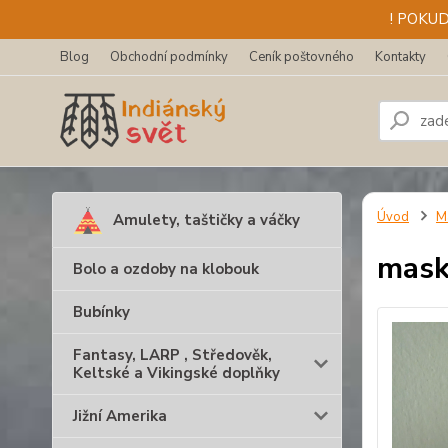
! POKU
Blog
Obchodní podmínky
Ceník poštovného
Kontakty
Úvod
M
Amulety, taštičky a váčky
mask
Bolo a ozdoby na klobouk
Bubínky
Fantasy, LARP , Středověk,
Keltské a Vikingské doplňky
Jižní Amerika