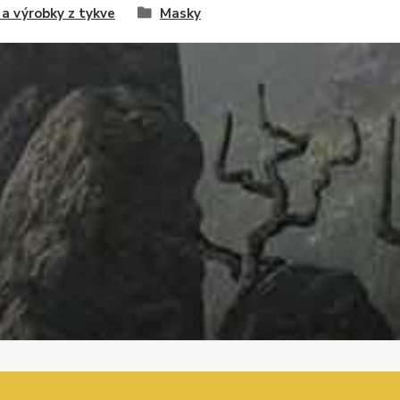
a výrobky z tykve
Masky