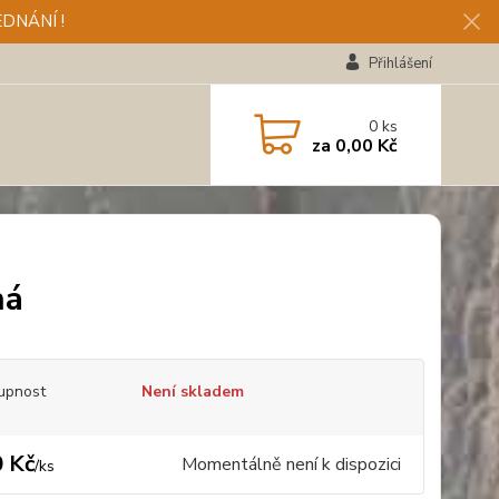
DNÁNÍ !
Přihlášení
0
ks
za
0,00 Kč
ná
upnost
Není skladem
 Kč
Momentálně není k dispozici
/
ks