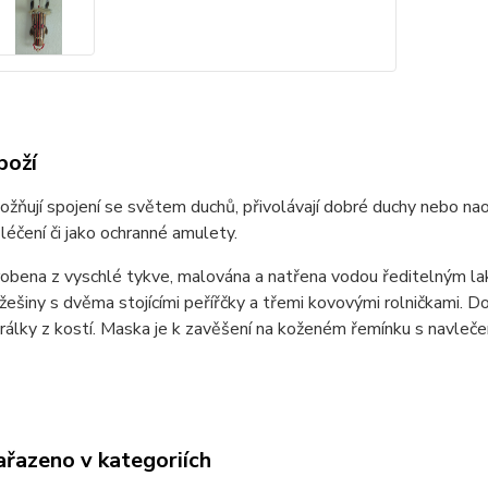
boží
ňují spojení se světem duchů, přivolávají dobré duchy nebo naop
léčení či jako ochranné amulety.
obena z vyschlé tykve, malována a natřena vodou ředitelným lak
žešiny s dvěma stojícími peřířčky a třemi kovovými rolničkami. 
rálky z kostí. Maska je k zavěšení na koženém řemínku s navleče
ařazeno v kategoriích