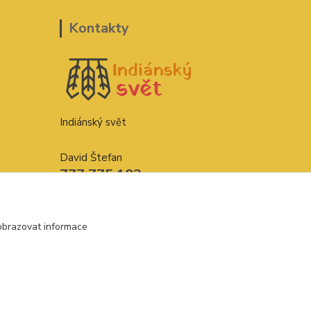
Kontakty
Indiánský svět
David Štefan
777 775 182
indianskysvet@email.cz
obrazovat informace