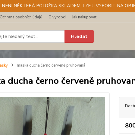
D NENÍ NĚKTERÁ POLOŽKA SKLADEM, LZE JI VYROBIT NA OBJE
Ochrana osobních údajů
O výrobci
Jak nakupovat
Hledat
asky
maska ducha černo červeně pruhovaná
a ducha černo červeně pruhova
Dost
800