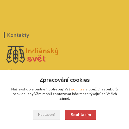
Kontakty
Indiánský svět
Zpracování cookies
David Štefan
Náš e-shop a partneři potřebují Váš
souhlas
s použitím souborů
777 775 182
cookies, aby Vám mohli zobrazovat informace týkající se Vašich
zájmů.
indianskysvet@email.cz
Souhlasím
Nastavení