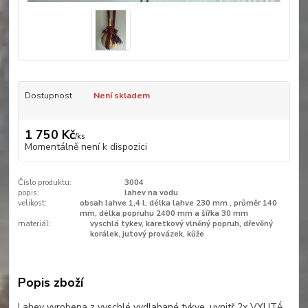
Dostupnost
Není skladem
1 750 Kč
/
ks
Momentálně není k dispozici
Číslo produktu:
3004
popis:
lahev na vodu
velikost:
obsah lahve 1,4 l, délka lahve 230 mm , průměr 140
mm, délka popruhu 2400 mm a šířka 30 mm
materiál:
vyschlá tykev, karetkový vlněný popruh, dřevěný
korálek, jutový provázek, kůže
Popis zboží
Lahev vyrobena z vyschlé vydlabané tykve, uvnitř 2x VYLITÁ