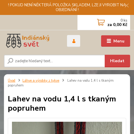
! POKUD NENÍ NĚKTERÁ POLOŽKA SKLADEM, LZE JI VYROBIT NA
OBJEDNÁNÍ !
0
ks
za
0,00 Kč
Menu
Hledat
Úvod
Láhve a výrobky z tykve
Lahev na vodu 1,4 l s tkaným
popruhem
Lahev na vodu 1,4 l s tkaným
popruhem