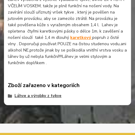
VČELÍM VOSKEM, takže je plně funkční na nošení vody. Na
zavírání slouží uříznutý vršek tykve , který je pověšen na
jutovém provázku, aby se zamezilo ztrátě. Na provázku je
také pověšena kůže s vyraženým obsahem 1,4 l. Lahev je
opletena čtyřmi karetkovými pásky o délce 1m, k zavěšení a
nošení slouží také 1,4 m dlouhý
karetkový
popruh z čisté
vlny . Doporučuji používat POUZE na čistou studenou vodu,ani
alkohol NE,protože jinak by se poškodila vnitřní vrstva vosku a
láhev by už nebyla funkční!!!!Láhev je velmi stylovým a
funkčním doplňkem .
Zboží zařazeno v kategoriích
Láhve a výrobky z tykve