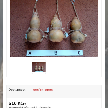
Dostupnost
Není skladem
510 Kč
/
ks
Momentálně není k dispozici