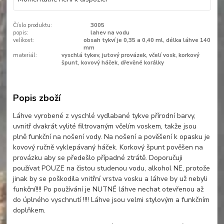
Číslo produktu:
3005
popis:
lahev na vodu
velikost:
obsah tykví je 0,35 a 0,40 ml, délka láhve 140
mm
materiál:
vyschlá tykev, jutový provázek, včelí vosk, korkový
špunt, kovový háček, dřevěné korálky
Popis zboží
Láhve vyrobené z vyschlé vydlabané tykve přírodní barvy,
uvnitř dvakrát vylité filtrovaným včelím voskem, takže jsou
plně funkční na nošení vody. Na nošení a pověšení k opasku je
kovový ručně vyklepávaný háček. Korkový špunt pověšen na
provázku aby se předešlo případné ztrátě. Doporučuji
používat POUZE na čistou studenou vodu, alkohol NE, protože
jinak by se poškodila vnitřní vrstva vosku a láhve by už nebyli
funkční!!!! Po používání je NUTNÉ láhve nechat otevřenou až
do úplného vyschnutí !!!! Láhve jsou velmi stylovým a funkčním
doplňkem.