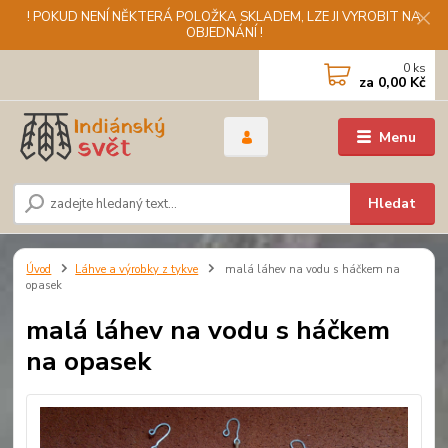
! POKUD NENÍ NĚKTERÁ POLOŽKA SKLADEM, LZE JI VYROBIT NA
OBJEDNÁNÍ !
0
ks
za
0,00 Kč
Menu
Hledat
Úvod
Láhve a výrobky z tykve
malá láhev na vodu s háčkem na
opasek
malá láhev na vodu s háčkem
na opasek