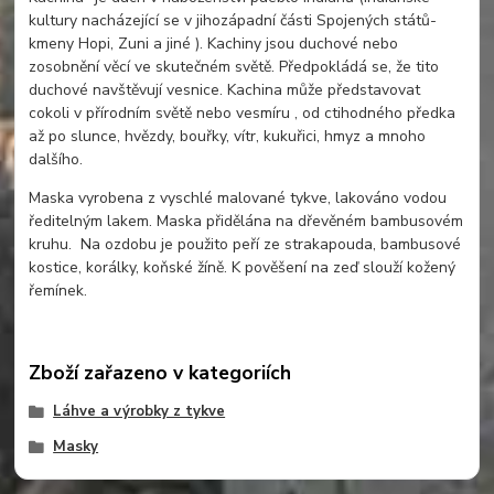
kultury nacházející se v jihozápadní části Spojených států-
kmeny Hopi, Zuni a jiné ). Kachiny jsou duchové nebo
zosobnění věcí ve skutečném světě. Předpokládá se, že tito
duchové navštěvují vesnice. Kachina může představovat
cokoli v přírodním světě nebo vesmíru , od ctihodného předka
až po slunce, hvězdy, bouřky, vítr, kukuřici, hmyz a mnoho
dalšího.
Maska vyrobena z vyschlé malované tykve, lakováno vodou
ředitelným lakem. Maska přidělána na dřevěném bambusovém
kruhu. Na ozdobu je použito peří ze strakapouda, bambusové
kostice, korálky, koňské žíně. K pověšení na zeď slouží kožený
řemínek.
Zboží zařazeno v kategoriích
Láhve a výrobky z tykve
Masky