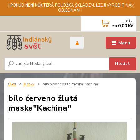
! POKUD NENÍ NĚKTERÁ POLOŽKA SKLADEM, LZE JI VYROBIT NA
OBJEDNÁNÍ !
0
ks
za
0,00 Kč
Menu
Hledat
Úvod
Masky
bílo červeno žlutá maska"Kachina"
bílo červeno žlutá
maska"Kachina"