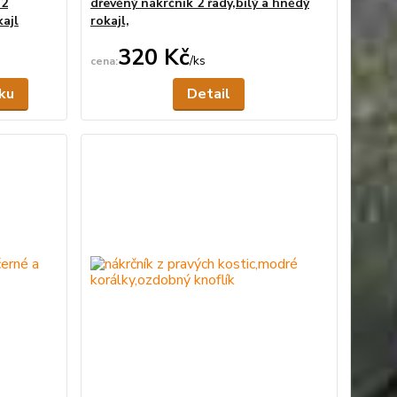
 2
dřevěný nákrčník 2 řady,bílý a hnědý
kajl
rokajl,
320 Kč
/
ks
Skladem
Není skladem
íku
Detail