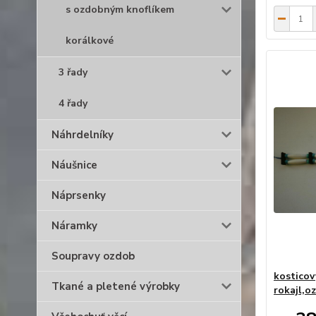
s ozdobným knoflíkem
korálkové
3 řady
4 řady
Náhrdelníky
Náušnice
Náprsenky
Náramky
Soupravy ozdob
kosticov
Tkané a pletené výrobky
rokajl,o