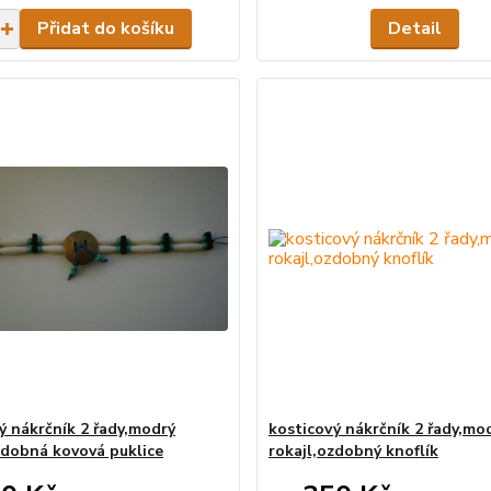
Přidat do košíku
Detail
ý nákrčník 2 řady,modrý
kosticový nákrčník 2 řady,mo
zdobná kovová puklice
rokajl,ozdobný knoflík