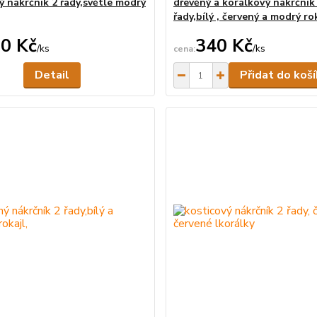
ý nákrčník 2 řady,světle modrý
dřevěný a korálkový nákrčník
řady,bílý , červený a modrý ro
0 Kč
340 Kč
/
ks
/
ks
Není skladem
Detail
Přidat do koš