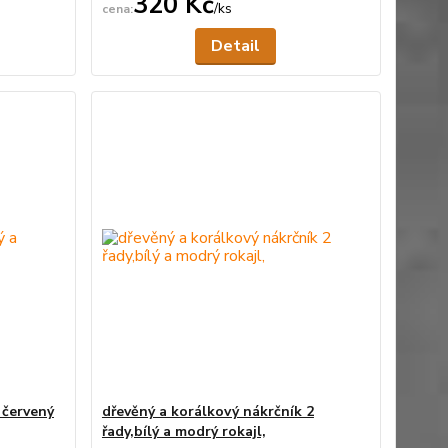
320 Kč
/
ks
ní skladem
Není skladem
Detail
 červený
dřevěný a korálkový nákrčník 2
řady,bílý a modrý rokajl,