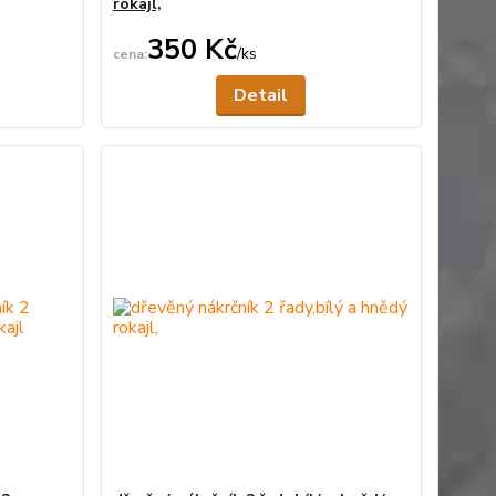
rokajl,
350 Kč
/
ks
ní skladem
Není skladem
Detail