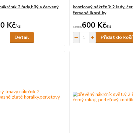
nákrčník 2 řady,bílý a červený
kosticový nákrčník 2 řady, če
červené lkorálky
0 Kč
600 Kč
/
ks
/
ks
Není skladem
Detail
Přidat do koš