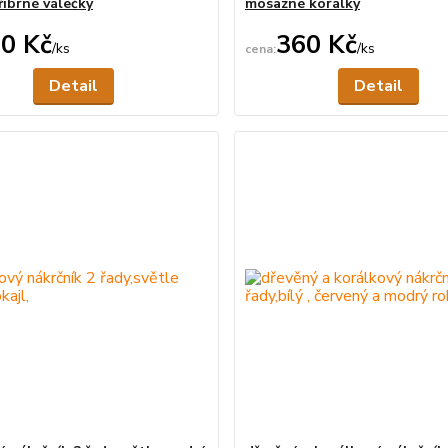
říbrné válečky
mosazné korálky
0 Kč
360 Kč
/
ks
/
ks
Není skladem
Ne
Detail
Detail