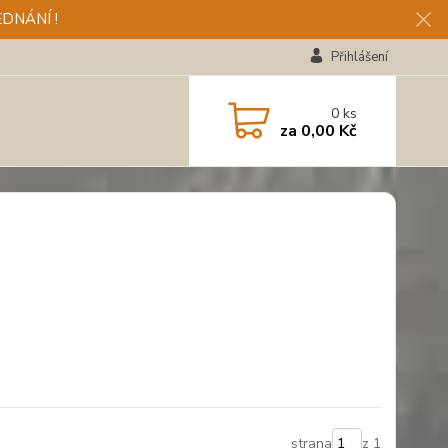
DNÁNÍ !
Přihlášení
0
ks
za
0,00 Kč
strana
z 1