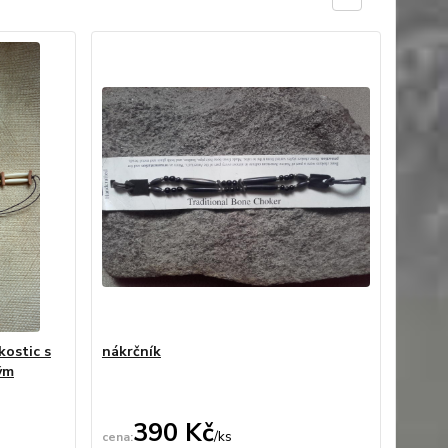
kostic s
nákrčník
ým
390 Kč
/
ks
ní skladem
Není skladem