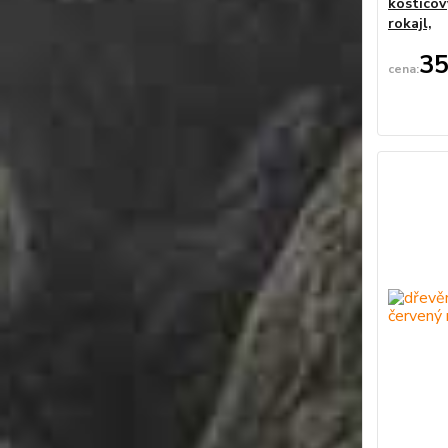
kosticov
rokajl,
35