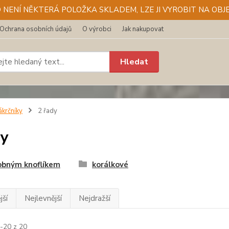
D NENÍ NĚKTERÁ POLOŽKA SKLADEM, LZE JI VYROBIT NA OBJE
Ochrana osobních údajů
O výrobci
Jak nakupovat
Hledat
ákrčníky
2 řady
dy
obným knoflíkem
korálkové
jší
Nejlevnější
Nejdražší
1-20 z 20