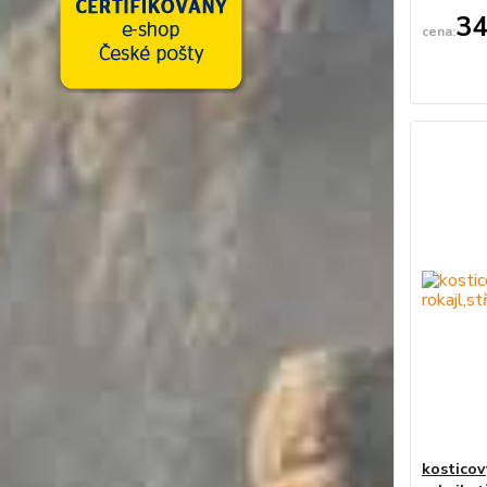
34
kosticov