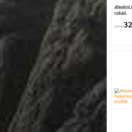
dřevěný 
rokajl,
32