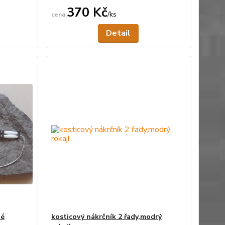
370 Kč
/
ks
ní skladem
Není skladem
Detail
té
kosticový nákrčník 2 řady,modrý