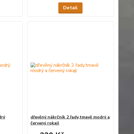
Detail
drý
dřevěný nákrčník 2 řady,tmavě modrý a
červený rokajl