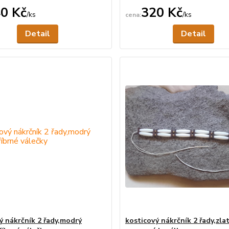
0 Kč
320 Kč
/
ks
/
ks
Není skladem
Ne
Detail
Detail
ý nákrčník 2 řady,modrý
kosticový nákrčník 2 řady,zla