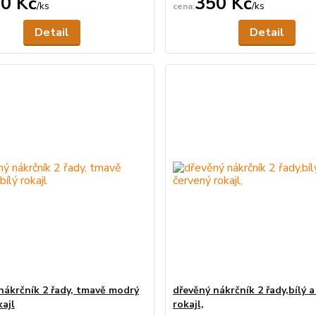
0 Kč
350 Kč
/
ks
/
ks
Není skladem
Ne
Detail
Detail
nákrčník 2 řady, tmavě modrý
dřevěný nákrčník 2 řady,bílý a
kajl
rokajl,