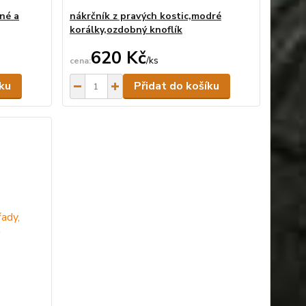
rné a
nákrčník z pravých kostic,modré
korálky,ozdobný knoflík
620 Kč
/
ks
Skladem
Skladem
íku
Přidat do košíku