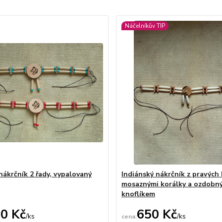
Náčelníkův TIP
nákrčník 2 řady, vypalovaný
Indiánský nákrčník z pravých 
mosaznými korálky a ozdobn
knoflíkem
0 Kč
650 Kč
/
ks
/
ks
Skladem
Ne