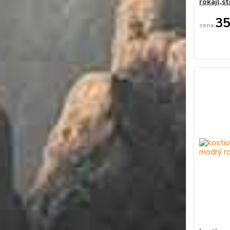
rokajl,st
35