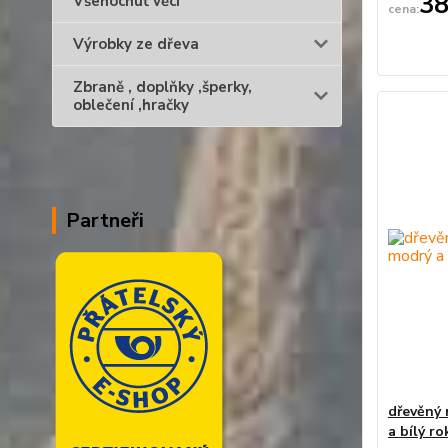
38
Všehochuť věcí
Výrobky ze dřeva
Zbraně , doplňky ,šperky,
oblečení ,hračky
Partneři
dřevěný 
a bílý ro