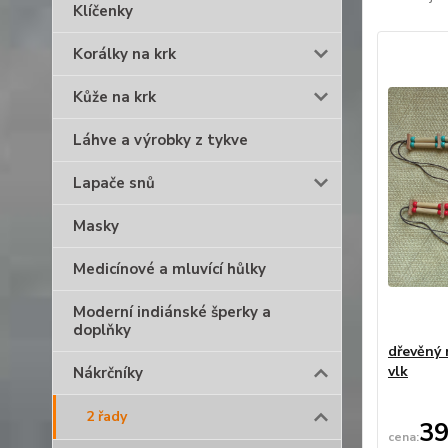
Klíčenky
Korálky na krk
Kůže na krk
Láhve a výrobky z tykve
Lapače snů
Masky
Medicínové a mluvící hůlky
Moderní indiánské šperky a
doplňky
dřevěný 
vlk
Nákrčníky
2 řady
39