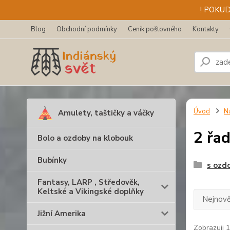
! POKU
Blog
Obchodní podmínky
Ceník poštovného
Kontakty
Úvod
N
Amulety, taštičky a váčky
2 řa
Bolo a ozdoby na klobouk
Bubínky
s ozd
Fantasy, LARP , Středověk,
Keltské a Vikingské doplňky
Nejnově
Jižní Amerika
Zobrazuji 