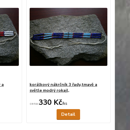
 a
korálkový nákrčník 3 řady,tmavě a
světle modrý rokajl,
330 Kč
/
ks
ní skladem
Není skladem
Detail