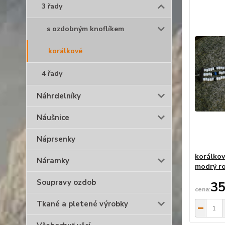
3 řady
s ozdobným knoflíkem
korálkové
4 řady
Náhrdelníky
Náušnice
Náprsenky
korálkov
Náramky
modrý ro
Soupravy ozdob
35
Tkané a pletené výrobky