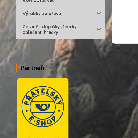
Všehochuť věcí
Výrobky ze dřeva
Zbraně , doplňky ,šperky,
oblečení ,hračky
Partneři