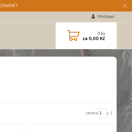
DNÁNÍ !
Přihlášení
0
ks
za
0,00 Kč
strana
z 1