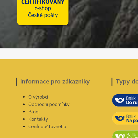
Informace pro zákazníky
Typy d
O výrobci
Obchodní podmínky
Blog
Kontakty
Ceník poštovného