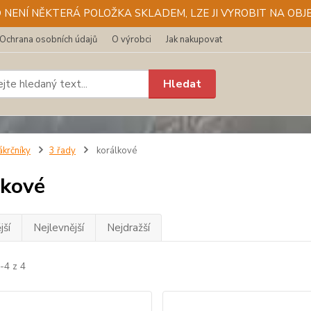
D NENÍ NĚKTERÁ POLOŽKA SKLADEM, LZE JI VYROBIT NA OBJE
Ochrana osobních údajů
O výrobci
Jak nakupovat
Hledat
ákrčníky
3 řady
korálkové
lkové
jší
Nejlevnější
Nejdražší
-4 z 4