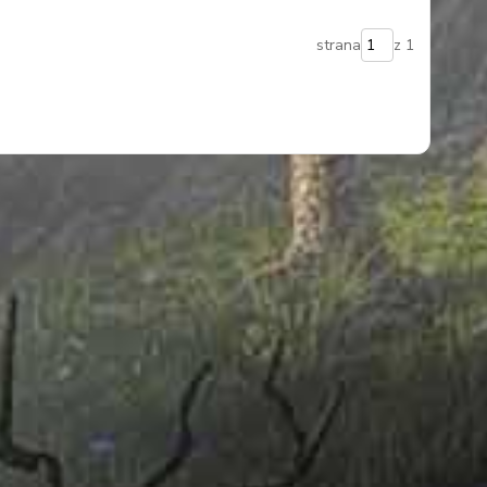
strana
z 1