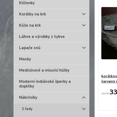
Klíčenky
Korálky na krk
Kůže na krk
Láhve a výrobky z tykve
Lapače snů
Masky
Medicínové a mluvící hůlky
korálkov
Moderní indiánské šperky a
červený 
doplňky
33
Nákrčníky
2 řady