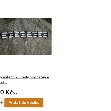
ý nákrčník 3 řady,bílý černý a
kajl
0 Kč
/
ks
Skladem
Přidat do košíku