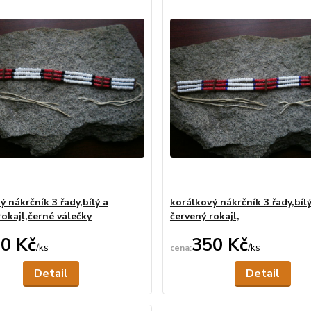
ý nákrčník 3 řady,bílý a
korálkový nákrčník 3 řady,bílý
rokajl,černé válečky
červený rokajl,
0 Kč
350 Kč
/
ks
/
ks
Není skladem
Ne
Detail
Detail