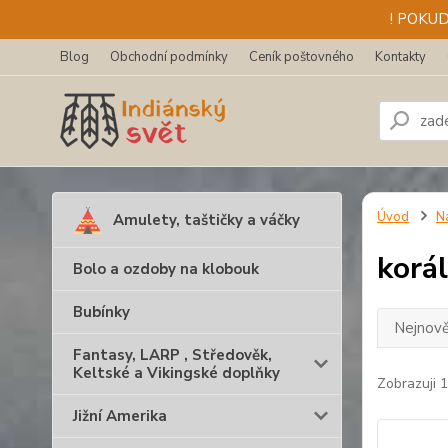
! POKU
Blog
Obchodní podmínky
Ceník poštovného
Kontakty
Úvod
N
Amulety, taštičky a váčky
korá
Bolo a ozdoby na klobouk
Bubínky
Nejnově
Fantasy, LARP , Středověk,
Keltské a Vikingské doplňky
Zobrazuji 1
Jižní Amerika