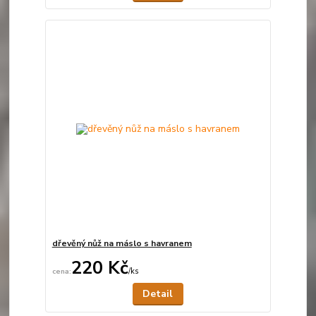
dřevěný nůž na máslo s havranem
220 Kč
/
ks
Není skladem
Detail