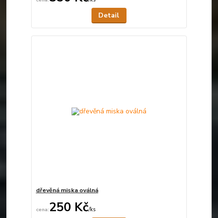
Není skladem
Detail
dřevěná miska oválná
250 Kč
/
ks
Není skladem