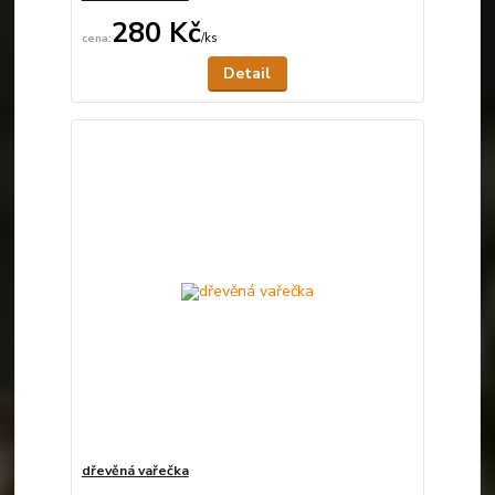
280 Kč
/
ks
Není skladem
Detail
dřevěná vařečka