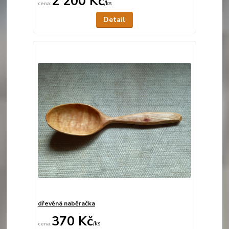
2 200 Kč
/
ks
Není skladem
Detail
dřevěná naběračka
370 Kč
/
ks
Není skladem