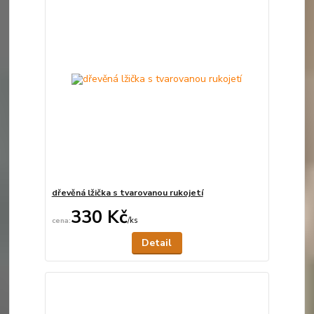
dřevěná lžička s tvarovanou rukojetí
330 Kč
/
ks
Není skladem
Detail