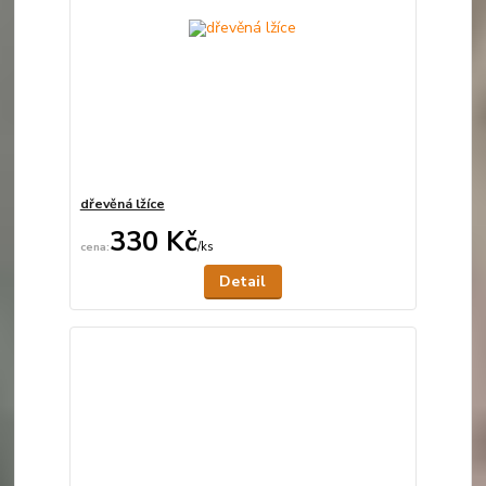
dřevěná lžíce
330 Kč
/
ks
Není skladem
Detail