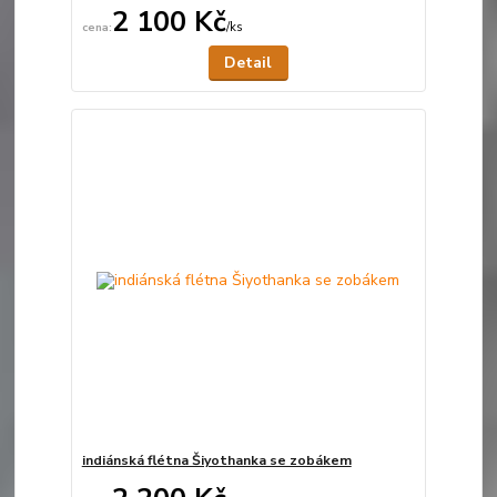
2 100 Kč
/
ks
Není skladem
Detail
indiánská flétna Šiyothanka se zobákem