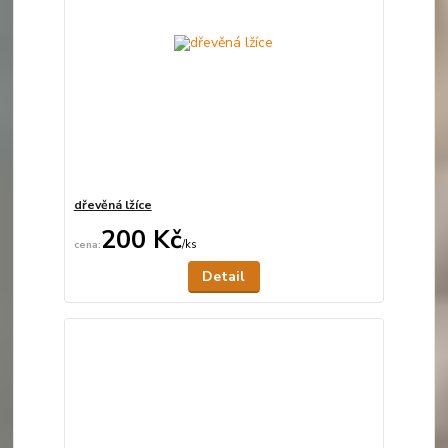
dřevěná lžíce
200 Kč
/
ks
Není skladem
Detail