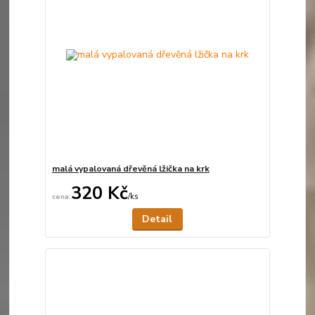
malá vypalovaná dřevěná lžička na krk
320 Kč
/
ks
Není skladem
Detail