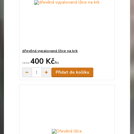
dřevěná vypalovaná lžice na krk
400 Kč
/
ks
Skladem
Přidat do košíku