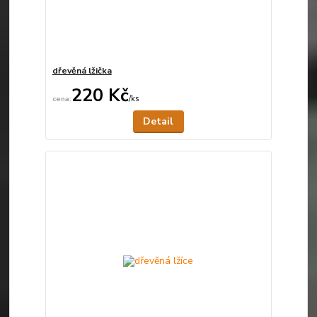
dřevěná lžička
220 Kč
/
ks
Není skladem
Detail