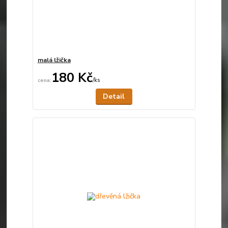
malá lžička
180 Kč
/
ks
Není skladem
Detail