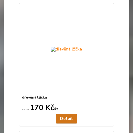
dřevěná lžička
170 Kč
/
ks
Není skladem
Detail