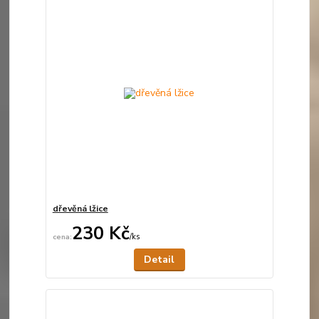
dřevěná lžice
230 Kč
/
ks
Není skladem
Detail