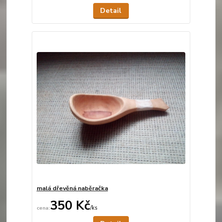
Detail
malá dřevěná naběračka
350 Kč
/
ks
Není skladem