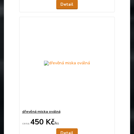
Detail
dřevěná miska oválná
450 Kč
/
ks
Není skladem
Detail