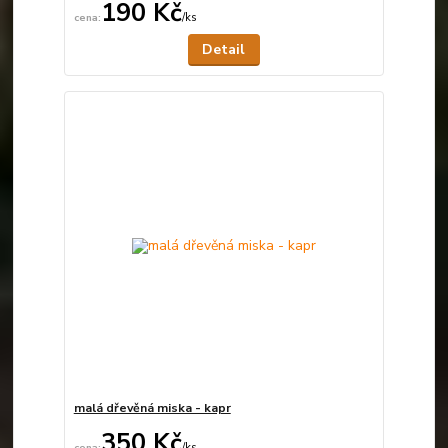
190 Kč
/
ks
Není skladem
Detail
malá dřevěná miska - kapr
350 Kč
/
ks