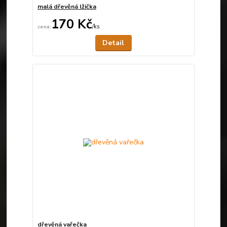
malá dřevěná lžička
170 Kč
/
ks
Není skladem
Detail
dřevěná vařečka