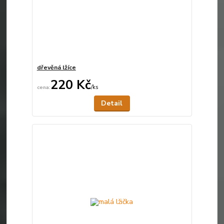
dřevěná lžíce
220 Kč
/
ks
Není skladem
Detail