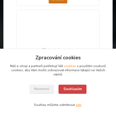
Zpracování cookies
Náš e-shop a partneři potřebují Váš
souhlas
s použitím souborů
cookies, aby Vám mohli zobrazovat informace týkající se Vašich
zájmů.
Souhlasím
Nastavení
dřevěná mistička
180 Kč
/
ks
Není skladem
Souhlas můžete odmítnout
zde
.
Detail