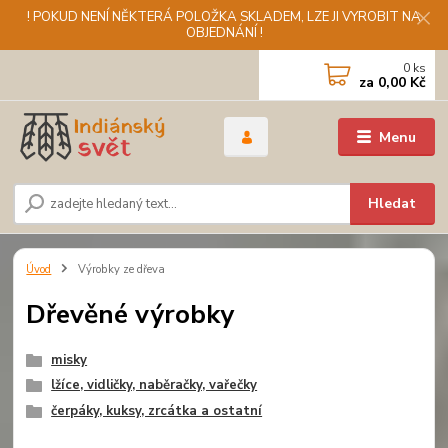
! POKUD NENÍ NĚKTERÁ POLOŽKA SKLADEM, LZE JI VYROBIT NA
OBJEDNÁNÍ !
0
ks
za
0,00 Kč
Menu
Hledat
Úvod
Výrobky ze dřeva
Dřevěné výrobky
misky
lžíce, vidličky, naběračky, vařečky
čerpáky, kuksy, zrcátka a ostatní