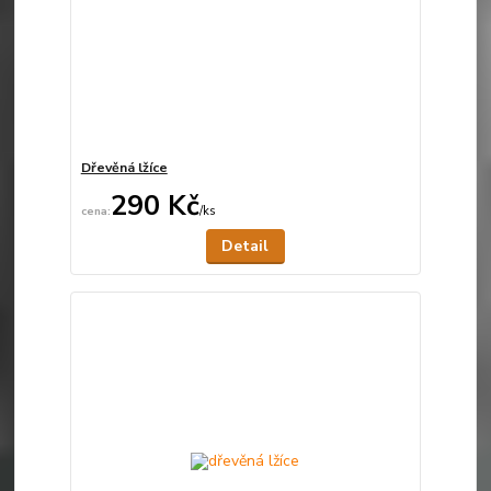
Dřevěná lžíce
290 Kč
/
ks
Není skladem
Detail