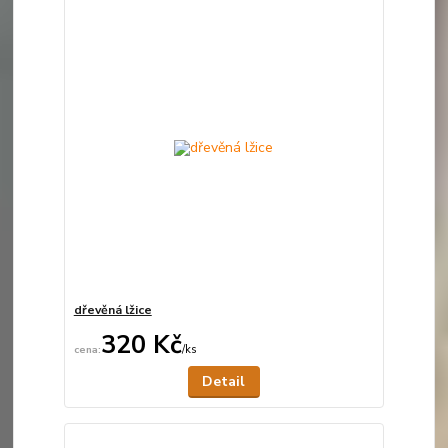
dřevěná lžice
320 Kč
/
ks
Není skladem
Detail