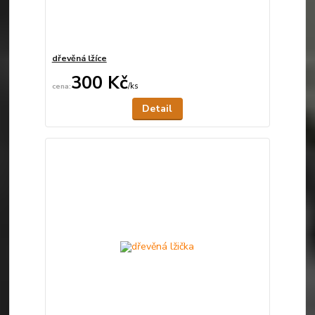
dřevěná lžíce
300 Kč
/
ks
Není skladem
Detail