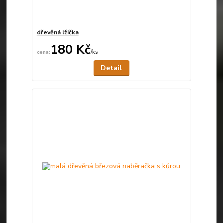
dřevěná lžička
180 Kč
/
ks
Není skladem
Detail