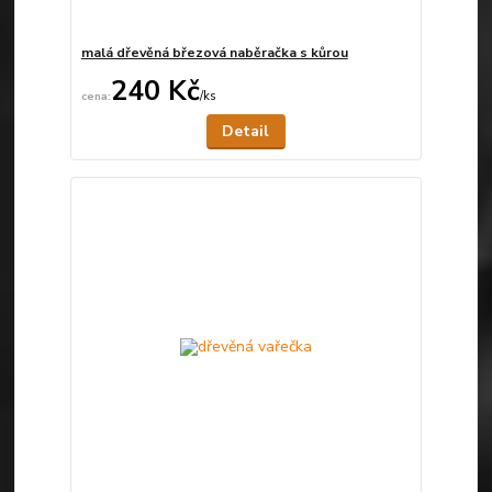
malá dřevěná březová naběračka s kůrou
240 Kč
/
ks
Není skladem
Detail