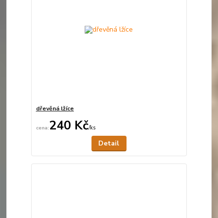
dřevěná lžíce
240 Kč
/
ks
Není skladem
Detail