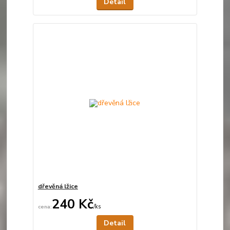
Detail
dřevěná lžice
240 Kč
/
ks
Není skladem
Detail