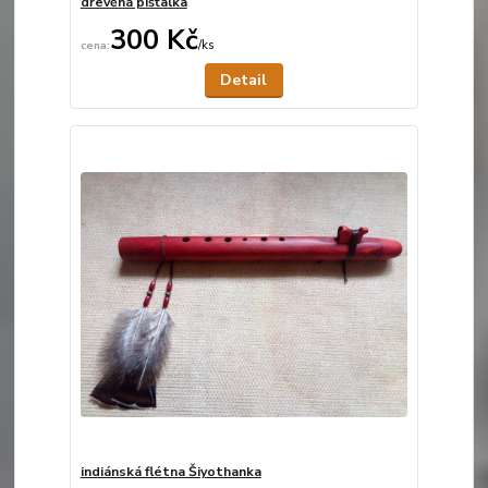
dřevěná píšťalka
300 Kč
/
ks
Není skladem
Detail
indiánská flétna Šiyothanka