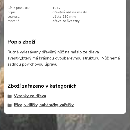
Číslo produktu:
1947
popis:
dřevěný nůž na máslo
velikost:
délka 280 mm
materiál:
dřevo ze švestky
Popis zboží
Ručně vyřezávaný dřevěný nůž na máslo ze dřeva
švestky,který má krásnou dvoubarevnou strukturu. Nůž nemá
žádnou povrchovou úpravu.
Zboží zařazeno v kategoriích
Výrobky ze dřeva
lžíce, vidličky, naběračky, vařečky