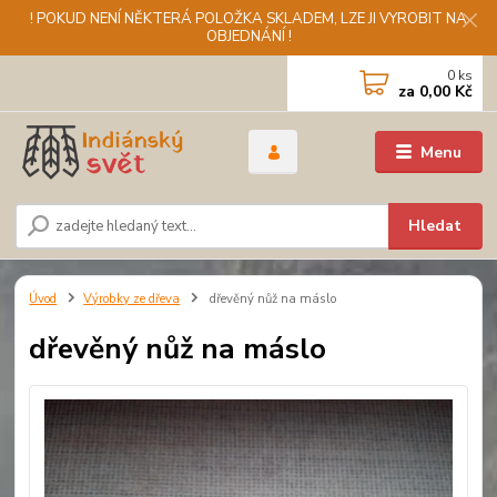
! POKUD NENÍ NĚKTERÁ POLOŽKA SKLADEM, LZE JI VYROBIT NA
OBJEDNÁNÍ !
0
ks
za
0,00 Kč
Menu
Hledat
Úvod
Výrobky ze dřeva
dřevěný nůž na máslo
dřevěný nůž na máslo