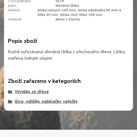
Číslo produktu:
1879
popis:
dřevěná lžička
velikost:
délka rukojeti 100 mm, délka naběradla 60 mm a
šířka 40 mm, délka celé lžičky 160 mm
materiál:
dřevo z ořechu
Popis zboží
Ručně vyřezávaná dřevěná lžička z ořechového dřeva. Lžička
natřena lněným olejem
Zboží zařazeno v kategoriích
Výrobky ze dřeva
lžíce, vidličky, naběračky, vařečky