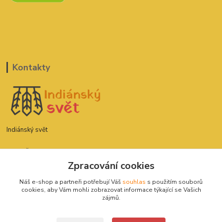
Kontakty
Indiánský svět
David Štefan
777 775 182
Zpracování cookies
Náš e-shop a partneři potřebují Váš
souhlas
s použitím souborů
indianskysvet@email.cz
cookies, aby Vám mohli zobrazovat informace týkající se Vašich
zájmů.