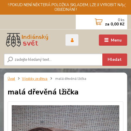
! POKUD NENÍ NĚKTERÁ POLOŽKA SKLADEM, LZE JI VYROBIT NA
OBJEDNÁNÍ !
0
ks
za
0,00 Kč
Menu
Hledat
Úvod
Výrobky ze dřeva
malá dřevěná lžička
malá dřevěná lžička