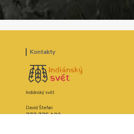
Kontakty
Indiánský svět
David Štefan
777 775 182
indianskysvet@email.cz