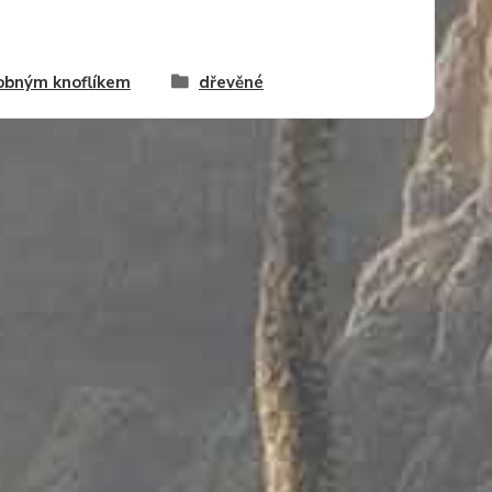
obným knoflíkem
dřevěné