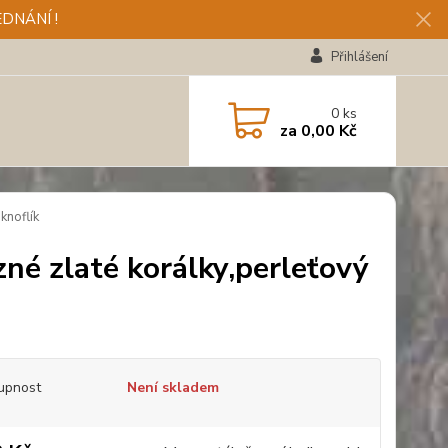
DNÁNÍ !
Přihlášení
0
ks
za
0,00 Kč
knoflík
né zlaté korálky,perleťový
upnost
Není skladem