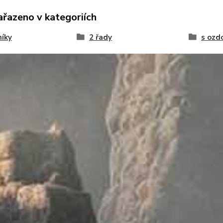
ařazeno v kategoriích
níky
2 řady
s ozd