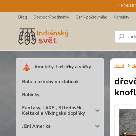
! POKU
Blog
Obchodní podmínky
Ceník poštovného
Kontakty
Úvod
N
Amulety, taštičky a váčky
dřev
Bolo a ozdoby na klobouk
knofl
Bubínky
Fantasy, LARP , Středověk,
Keltské a Vikingské doplňky
Jižní Amerika