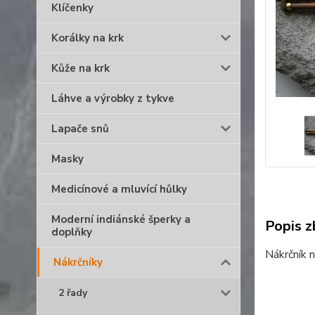
Klíčenky
Korálky na krk
Kůže na krk
Láhve a výrobky z tykve
Lapače snů
Masky
Medicínové a mluvící hůlky
Moderní indiánské šperky a
Popis z
doplňky
Nákrčník 
Nákrčníky
2 řady