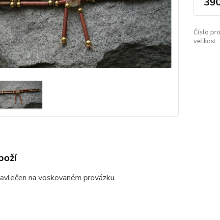
390
Číslo pro
velikost:
boží
navlečen na voskovaném provázku