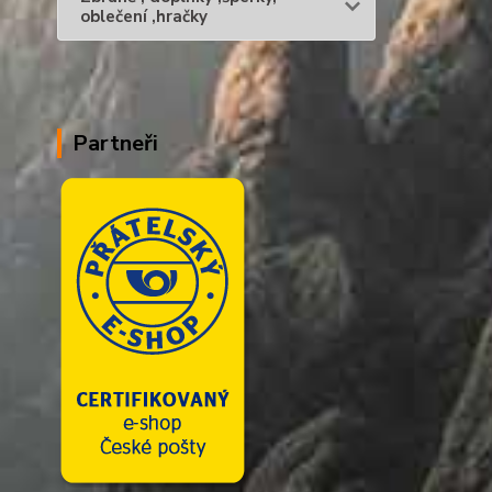
oblečení ,hračky
Partneři