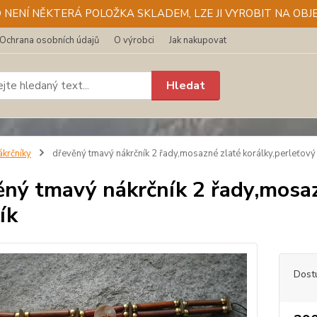
D NENÍ NĚKTERÁ POLOŽKA SKLADEM, LZE JI VYROBIT NA OBJE
Ochrana osobních údajů
O výrobci
Jak nakupovat
Hledat
ákrčníky
dřevěný tmavý nákrčník 2 řady,mosazné zlaté korálky,perleťový 
ěný tmavý nákrčník 2 řady,mosaz
ík
Dost