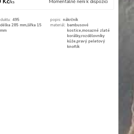
 Kč
Momentálně není k dispozici
/
ks
duktu:
495
popis:
nákrčník
délka 285 mm,šířka 15
materiál:
bambusové
mm
kostice,mosazné zlaté
korálky,rozdělovníky
kůže,pravý peleťový
knoflík