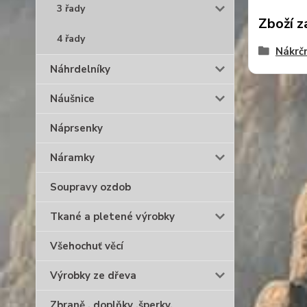
3 řady
Zboží z
4 řady
Nákrč
Náhrdelníky
Náušnice
Náprsenky
Náramky
Soupravy ozdob
Tkané a pletené výrobky
Všehochuť věcí
Výrobky ze dřeva
Zbraně , doplňky ,šperky,