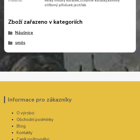
materiál:
velký modrý korálek,stříbrné korálky,kovový
stříbrný přívěsek jestřáb
Zboží zařazeno v kategoriích
Náušnice
směs
Informace pro zákazníky
O výrobci
Obchodní podmínky
Blog
Kontakty
Ceník poštovného