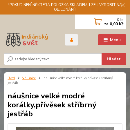
! POKUD NENÍ NĚKTERÁ POLOŽKA SKLADEM, LZE JI VYROBIT NA
OBJEDNÁNÍ !
0
ks
za
0,00 Kč
Menu
Hledat
Úvod
Náušnice
náušnice velké modré korálky,přívěsek stříbrný
jestřáb
náušnice velké modré
korálky,přívěsek stříbrný
jestřáb