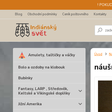
! POKU
Blog
Obchodní podmínky
Ceník poštovného
Kontakty
Úvod
N
Amulety, taštičky a váčky
náušn
Bolo a ozdoby na klobouk
Bubínky
Fantasy, LARP , Středověk,
Keltské a Vikingské doplňky
Jižní Amerika