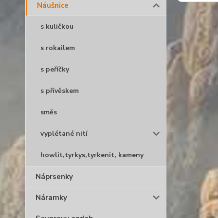
Náušnice
s kuličkou
s rokailem
s peříčky
s přívěskem
směs
vyplétané nití
howlit,tyrkys,tyrkenit, kameny
Náprsenky
Náramky