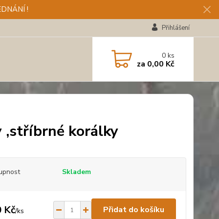
DNÁNÍ !
Přihlášení
0
ks
za
0,00 Kč
 ,stříbrné korálky
upnost
Skladem
 Kč
Přidat do košíku
/
ks