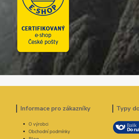
Informace pro zákazníky
Typy d
O výrobci
Obchodní podmínky