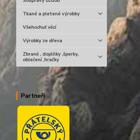
Soupravy ozdob
Tkané a pletené výrobky
Všehochuť věcí
Výrobky ze dřeva
Zbraně , doplňky ,šperky,
oblečení ,hračky
Partneři