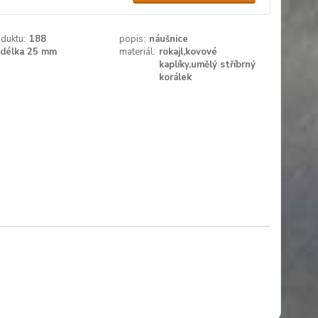
duktu:
188
popis:
náušnice
délka 25 mm
materiál:
rokajl,kovové
kaplíky,umělý stříbrný
korálek