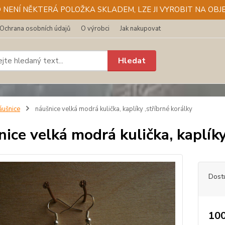
D NENÍ NĚKTERÁ POLOŽKA SKLADEM, LZE JI VYROBIT NA OBJE
Ochrana osobních údajů
O výrobci
Jak nakupovat
Hledat
áušnice
náušnice velká modrá kulička, kaplíky ,stříbrné korálky
ice velká modrá kulička, kaplíky
Dost
100