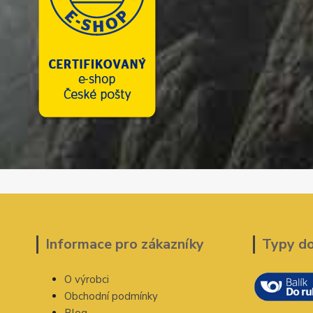
Informace pro zákazníky
Typy d
O výrobci
Obchodní podmínky