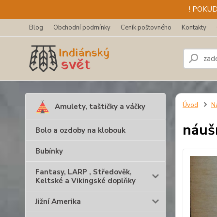
! POKU
Blog
Obchodní podmínky
Ceník poštovného
Kontakty
Úvod
N
Amulety, taštičky a váčky
náuš
Bolo a ozdoby na klobouk
Bubínky
Fantasy, LARP , Středověk,
Keltské a Vikingské doplňky
Jižní Amerika