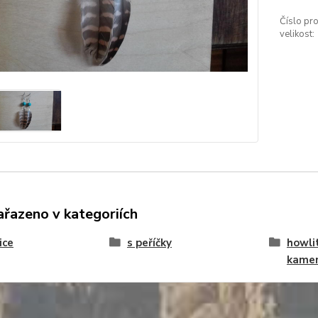
Číslo pro
velikost:
ařazeno v kategoriích
ice
s peříčky
howlit
kame