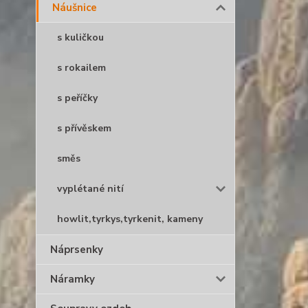
Náušnice
s kuličkou
s rokailem
s peříčky
s přívěskem
směs
vyplétané nití
howlit,tyrkys,tyrkenit, kameny
Náprsenky
Náramky