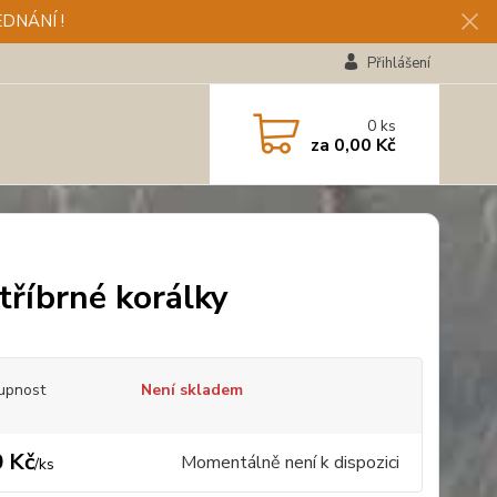
DNÁNÍ !
Přihlášení
0
ks
za
0,00 Kč
tříbrné korálky
upnost
Není skladem
 Kč
Momentálně není k dispozici
/
ks