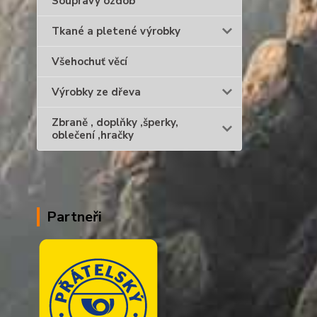
Soupravy ozdob
Tkané a pletené výrobky
Všehochuť věcí
Výrobky ze dřeva
Zbraně , doplňky ,šperky,
oblečení ,hračky
Partneři