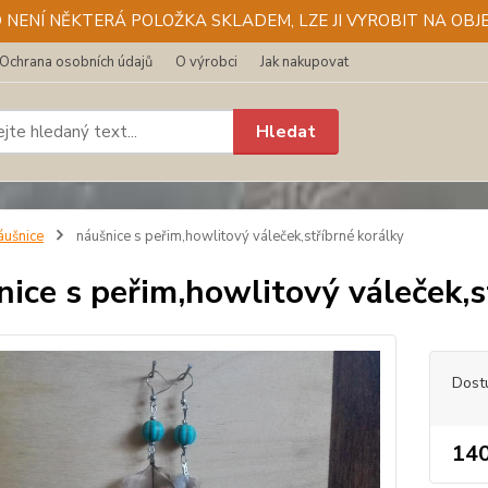
D NENÍ NĚKTERÁ POLOŽKA SKLADEM, LZE JI VYROBIT NA OBJE
Ochrana osobních údajů
O výrobci
Jak nakupovat
Hledat
áušnice
náušnice s peřim,howlitový váleček,stříbrné korálky
nice s peřim,howlitový váleček,s
Dost
140