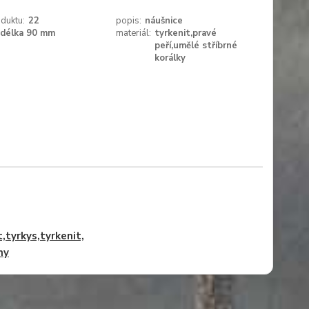
duktu:
22
popis:
náušnice
délka 90 mm
materiál:
tyrkenit,pravé
peří,umělé stříbrné
korálky
,tyrkys,tyrkenit,
ny