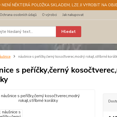
D NENÍ NĚKTERÁ POLOŽKA SKLADEM, LZE JI VYROBIT NA OBJE
Ochrana osobních údajů
O výrobci
Jak nakupovat
Hledat
áušnice
náušnice s peříčky,černý kosočtverec,modrý rokajl,stříbrné korál
ice s peříčky,černý kosočtverec,
lky
Dost