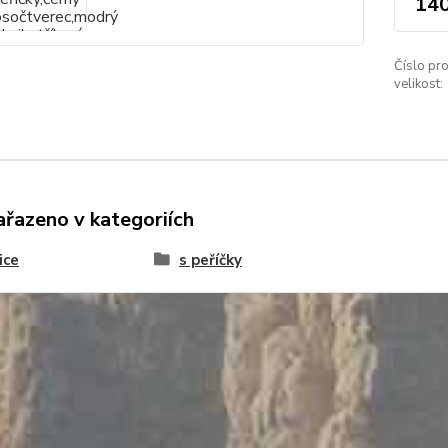
140
Číslo pro
velikost:
ařazeno v kategoriích
ice
s peříčky