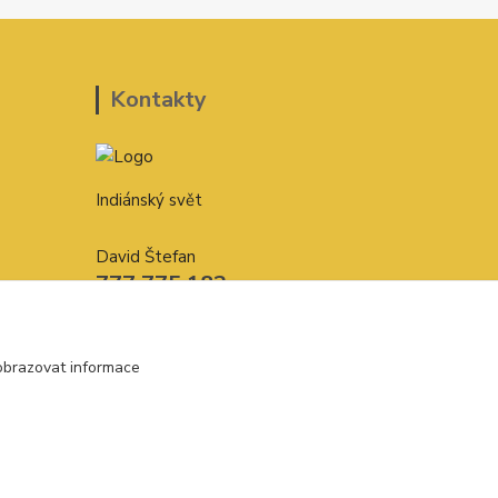
Kontakty
Indiánský svět
David Štefan
777 775 182
indianskysvet@email.cz
obrazovat informace