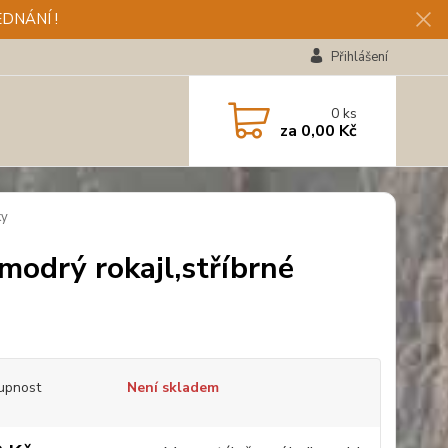
DNÁNÍ !
Přihlášení
0
ks
za
0,00 Kč
ky
modrý rokajl,stříbrné
upnost
Není skladem