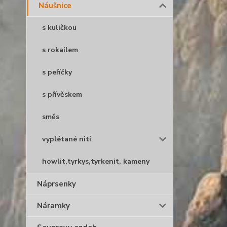
Náušnice
s kuličkou
s rokailem
s peříčky
s přívěskem
směs
vyplétané nití
howlit,tyrkys,tyrkenit, kameny
Náprsenky
Náramky