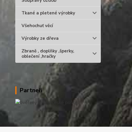
Soupravy ozdob
Tkané a pletené výrobky
Všehochuť věcí
Výrobky ze dřeva
Zbraně , doplňky ,šperky,
oblečení ,hračky
Partneři