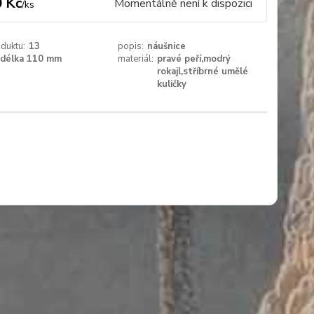
 Kč
Momentálně není k dispozici
/
ks
duktu:
13
popis:
náušnice
délka 110 mm
materiál:
pravé peří,modrý
rokajl,stříbrné umělé
kuličky