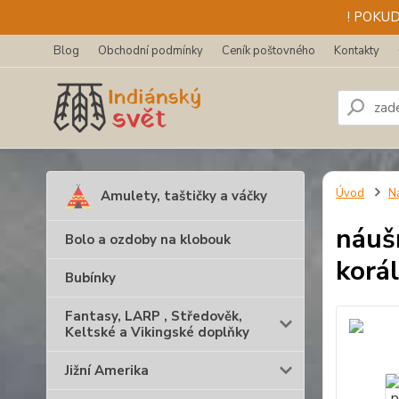
! POKU
Blog
Obchodní podmínky
Ceník poštovného
Kontakty
Úvod
N
Amulety, taštičky a váčky
náušn
Bolo a ozdoby na klobouk
korá
Bubínky
Fantasy, LARP , Středověk,
Keltské a Vikingské doplňky
Jižní Amerika