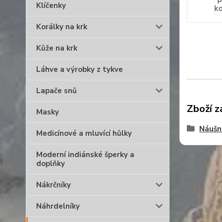
Klíčenky
Korálky na krk
Kůže na krk
Láhve a výrobky z tykve
Lapače snů
Zboží z
Masky
Náušn
Medicínové a mluvící hůlky
Moderní indiánské šperky a
doplňky
Nákrčníky
Náhrdelníky