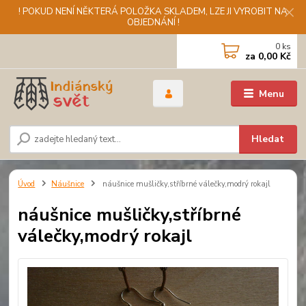
! POKUD NENÍ NĚKTERÁ POLOŽKA SKLADEM, LZE JI VYROBIT NA
OBJEDNÁNÍ !
0
ks
za
0,00 Kč
Menu
Hledat
Úvod
Náušnice
náušnice mušličky,stříbrné válečky,modrý rokajl
náušnice mušličky,stříbrné
válečky,modrý rokajl