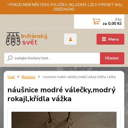
! POKUD NENÍ NĚKTERÁ POLOŽKA SKLADEM, LZE JI VYROBIT NA
OBJEDNÁNÍ !
0
ks
za
0,00 Kč
Menu
Hledat
Úvod
Náušnice
náušnice modré válečky,modrý rokajl,křídla vážka
náušnice modré válečky,modrý
rokajl,křídla vážka