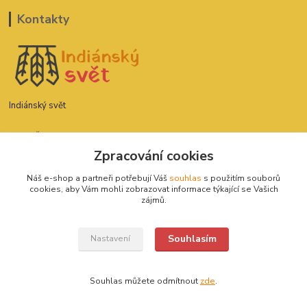
Kontakty
Indiánský svět
David Štefan
777 775 182
Zpracování cookies
Náš e-shop a partneři potřebují Váš
souhlas
s použitím souborů
indianskysvet@email.cz
cookies, aby Vám mohli zobrazovat informace týkající se Vašich
zájmů.
Souhlasím
Nastavení
Indiánský svět 2020
Souhlas můžete odmítnout
zde
.
Vytvořeno na
Eshop-rychle.cz