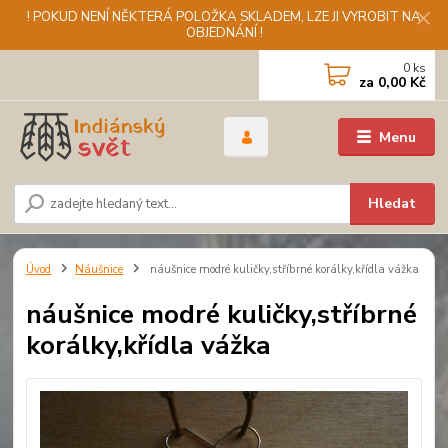
! POKUD NENÍ NĚKTERÁ POLOŽKA SKLADEM, LZE JI VYROBIT NA
OBJEDNÁNÍ !
0
ks
za
0,00 Kč
Menu
Hledat
Úvod
Náušnice
náušnice modré kuličky,stříbrné korálky,křídla vážka
náušnice modré kuličky,stříbrné
korálky,křídla vážka